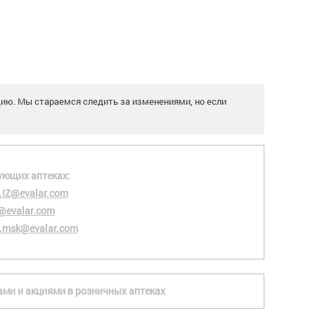
цию. Мы стараемся следить за изменениями, но если
ующих аптеках:
.IZ@evalar.com
@evalar.com
.msk@evalar.com
ками и акциями в розничных аптеках