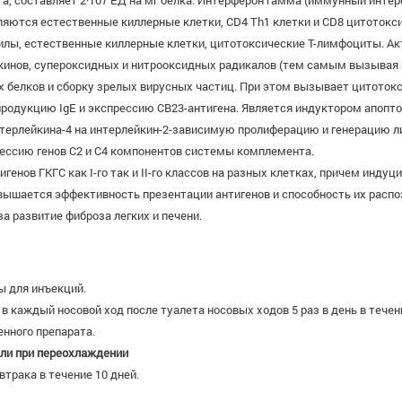
та, составляет 2·107 ЕД на мг белка. Интерферон гамма (иммунный инт
ляются естественные киллерные клетки, CD4 Th1 клетки и CD8 цитотокс
лы, естественные киллерные клетки, цитотоксические Т-лимфоциты. Акт
кинов, супероксидных и нитрооксидных радикалов (тем самым вызывая 
 белков и сборку зрелых вирусных частиц. При этом вызывает цитотокс
 продукцию IgE и экспрессию СВ23-антигена. Является индуктором апоп
терлейкина-4 на интерлейкин-2-зависимую пролиферацию и генерацию л
рессию генов C2 и C4 компонентов системы комплемента.
енов ГКГС как I-го так и II-го классов на разных клетках, причем инду
вышается эффективность презентации антигенов и способность их расп
а развитие фиброза легких и печени.
ы для инъекций.
 в каждый носовой ход после туалета носовых ходов 5 раз в день в течение
енного препарата.
или при переохлаждении
втрака в течение 10 дней.