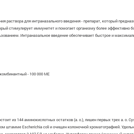
ния раствора для интраназального введения - препарат, который предназ
торый стимулирует иммунитет и помогает организму более эффективно б
ьзованием. Интраназальное введение обеспечивает быстрое и максимал
комбинантный - 100 000 МЕ
ит из 144 аминокислотных остатков (а. о.), лишен первых трех а. о. Cy
м штамме Escherichia coli и очищен колоночной хроматографией. Удель