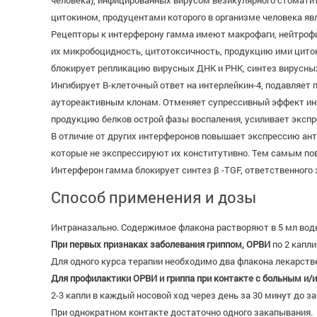
человека), инфицированных вирусом везикулярного стомати
цитокином, продуцентами которого в организме человека яв
Рецепторы к интерферону гамма имеют макрофаги, нейтрофи
их микробоцидность, цитотоксичность, продукцию ими цито
блокирует репликацию вирусных ДНК и РНК, синтез вирусных
Ингибирует В-клеточный ответ на интерлейкин-4, подавляет
аутореактивным клонам. Отменяет супрессивный эффект ин
продукцию белков острой фазы воспаления, усиливает эксп
В отличие от других интерферонов повышает экспрессию антиг
которые не экспрессируют их конститутивно. Тем самым по
Интерферон гамма блокирует синтез β -TGF, ответственного з
Способ применения и дозы
Интраназально. Содержимое флакона растворяют в 5 мл вод
При первых признаках заболевания гриппом, ОРВИ
по 2 капли
Для одного курса терапии необходимо два флакона лекарств
Для профилактики ОРВИ и гриппа при контакте с больным и/
2-3 капли в каждый носовой ход через день за 30 минут до за
При однократном контакте достаточно одного закапывания.