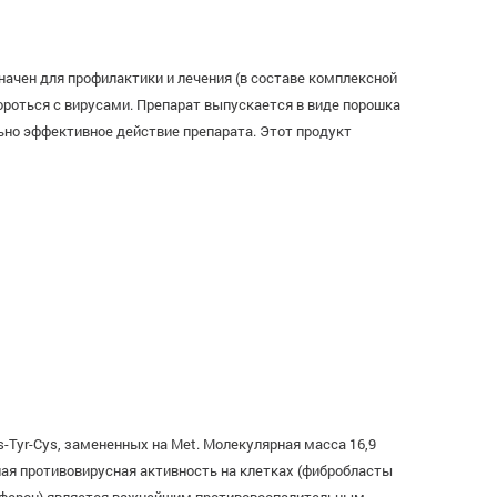
начен для профилактики и лечения (в составе комплексной
ороться с вирусами. Препарат выпускается в виде порошка
ьно эффективное действие препарата. Этот продукт
s-Tyr-Cys, замененных на Met. Молекулярная масса 16,9
ная противовирусная активность на клетках (фибробласты