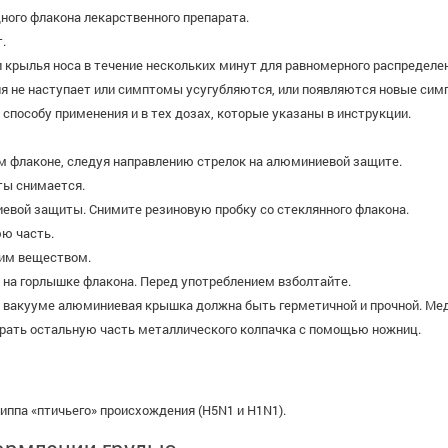
ного флакона лекарственного препарата.
.
рылья носа в течение нескольких минут для равномерного распределени
ия не наступает или симптомы усугубляются, или появляются новые сим
способу применения и в тех дозах, которые указаны в инструкции.
ом флаконе, следуя направлению стрелок на алюминиевой защите.
ты снимается.
вой защиты. Снимите резиновую пробку со стеклянного флакона.
юю часть.
хим веществом.
е на горлышке флакона. Перед употреблением взболтайте.
м вакууме алюминиевая крышка должна быть герметичной и прочной. М
брать остальную часть металлического колпачка с помощью ножниц.
риппа «птичьего» происхождения (H5N1 и H1N1).