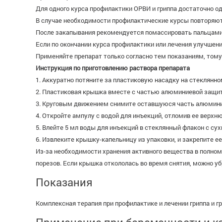
Для одного курса профилактики ОРВИ и гриппа достаточно од
В случае необходимости профилактические курсы повторяют
После закапывания рекомендуется помассировать пальцами к
Если по окончании курса профилактики или лечения улучшен
Применяйте препарат только согласно тем показаниям, тому 
Инструкция по приготовлению раствора препарата
1. Аккуратно потяните за пластиковую насадку на стеклянн
2. Пластиковая крышка вместе с частью алюминиевой защи
3. Круговым движением снимите оставшуюся часть алюминие
4. Откройте ампулу с водой для инъекций, отломив ее верхн
5. Влейте 5 мл воды для инъекций в стеклянный флакон с су
6. Извлеките крышку-капельницу из упаковки, и закрепите е
Из-за необходимости хранения активного вещества в полно
порезов. Если крышка откололась во время снятия, можно у
Показания
Комплексная терапия при профилактике и лечении гриппа и г