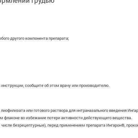
ормлении грудью
бого другого компонента препарата;
 инструкции, сообщите об этом врачу или производителю.
иофилизата или готового раствора для интраназального введения Инга
ом флаконе во избежание потери активности действующего вещества.
 числе безрецептурные), перед применением препарата Ингарон®, проко