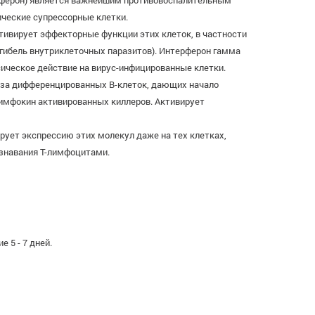
ерферон) является важнейшим противовоспалительным
ические супрессорные клетки.
ивирует эффекторные функции этих клеток, в частности
гибель внутриклеточных паразитов). Интерферон гамма
ическое действие на вирус-инфицированные клетки.
тоза дифференцированных В-клеток, дающих начало
имфокин активированных киллеров. Активирует
цирует экспрессию этих молекул даже на тех клетках,
ознавания Т-лимфоцитами.
 5 - 7 дней.