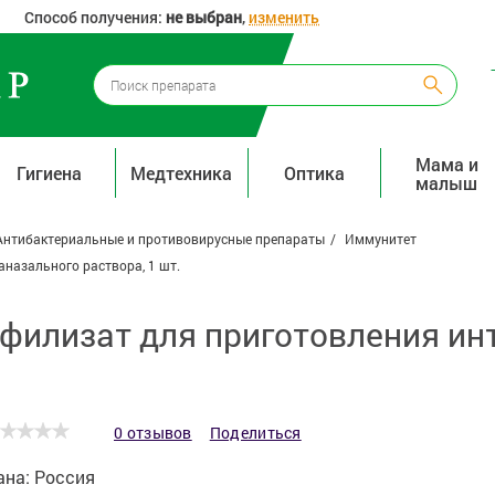
Способ получения:
не выбран
,
изменить
Мама и
Гигиена
Медтехника
Оптика
малыш
Антибактериальные и противовирусные препараты
Иммунитет
назального раствора, 1 шт.
филизат для приготовления инт
0 отзывов
Поделиться
ана:
Россия