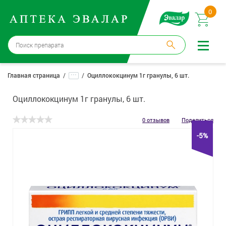
0
Москва
→
12 аптек
...
Главная страница
Оциллококцинум 1г гранулы, 6 шт.
Войти |
Регистрация
Оциллококцинум 1г гранулы, 6 шт.
Доставка и оплата
0 отзывов
Поделиться
-5%
Способ получения:
не выбран
,
изменить
Эвалар
Лекарства
Косметика