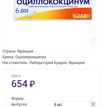
Гигиена
Изделия медицинского назначения
Планирование семьи
Медтехника
Оптика
Страна:
Франция
Ортопедия
Бренд:
Оциллококцинум
Изготовитель:
Лаборатория Буарон, Франция
Мама и малыш
₽
688
Уход за больными
₽
654
Витамины
и БАД
Скидки и акции
Форма
выпуска:
6 шт