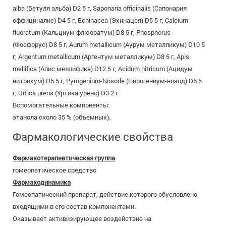
alba (Бетуля альба) D2 5 г, Saponaria officinalis (Сапонария
оффициналис) D4 5 г, Echinacea (Эхинацея) D5 5 г, Calcium
fluoratum (Кальциум флюоратум) D8 5 г, Phosphorus
(Фосфорус) D8 5 г, Aurum metallicum (Аурум металликум) D10 5
г, Argentum metallicum (Аргентум металликум) D8 5 г, Apis
mellifica (Апис меллифика) D12 5 г, Acidum nitricum (Ацидум
нитрикум) D6 5 г, Pyrogenium-Nosode (Пирогениум-нозод) D6 5
г, Urtica urens (Уртика уренс) D3 2 г.
Вспомогательные компоненты:
этанола около 35 % (объемных).
Фармакологические свойства
Фармакотерапевтическая группа
гомеопатическое средство
Фармакодинамика
Гомеопатический препарат, действие которого обусловлено
входящими в его состав компонентами.
Оказывает активизирующее воздействие на