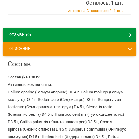
Осталось: 1 шт.
+7 (495) 921-40-74
Вакансии
Аптека на Стахановской:
1 шт.
0
ОТЗЫВЫ (
)
ОПИСАНИЕ
Состав
Состав (на 100 г):
Активные компоненты:
Galium aparine (Галиум апарине) D3 4 г, Galium mollugo (Галиум
моллуго) D3 4 г, Sedum acre (Седум акре) D3 5 г, Sempervivum
tectorum (Семпервивум текторум) D4 5 г, Clematis recta
(Клематис ректа) D4 5 г, Thuja occidentalis (Туя окциденталис)
D3 5 г, Caltha palustris (Кальта палюстрис) D3 5 г, Ononis
spinosa (Ононис спиноза) D4 5 г, Juniperus communis (Юниперус
коммунис) D4 5 г, Hedera helix (Хедера хеликс) D4 5 г, Betula