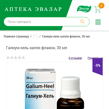
0
Москва
→
12 аптек
...
Главная страница
Галиум-хель капли флакон, 30 мл
Войти |
Регистрация
Галиум-хель капли флакон, 30 мл
Доставка и оплата
0 отзывов
Поделиться
-5%
Способ получения:
не выбран
,
изменить
Эвалар
Лекарства
Косметика