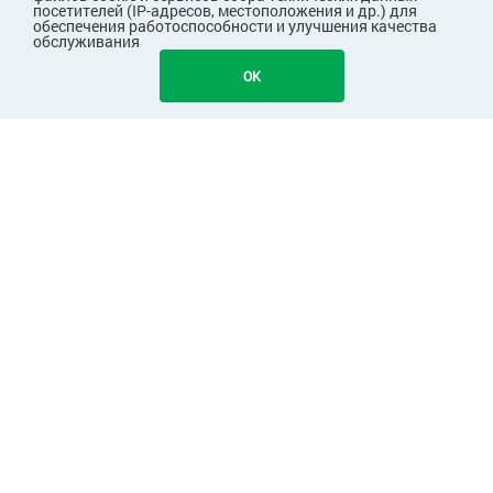
посетителей (IP-адресов, местоположения и др.) для
обеспечения работоспособности и улучшения качества
обслуживания
1151
В КОРЗИНУ
OK
ПОКУПАТЕЛЯМ
КОМПАНИЯ
ПАРТНЕРАМ
Узнавайте первыми о скидках и акциях!
Подписаться