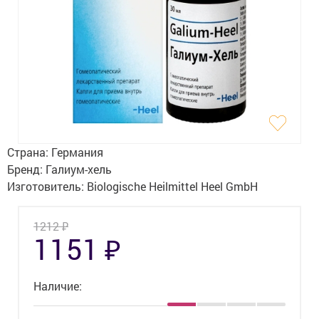
Гигиена
Изделия медицинского назначения
Планирование семьи
Медтехника
Оптика
Страна:
Германия
Ортопедия
Бренд:
Галиум-хель
Изготовитель:
Biologische Heilmittel Heel GmbH
Мама и малыш
₽
1212
Уход за больными
₽
1151
Витамины
и БАД
Наличие:
Скидки и акции