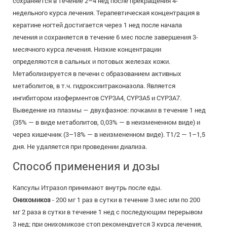
сохраняется в течение 2–4 нед после прекращения 4-
недельного курса лечения. Терапевтическая концентрация в
кератине ногтей достигается через 1 нед после начала
лечения и сохраняется в течение 6 мес после завершения 3-
месячного курса лечения. Низкие концентрации
определяются в сальных и потовых железах кожи.
Метаболизируется в печени с образованием активных
метаболитов, в т.ч. гидроксиитраконазола. Является
ингибитором изоферментов CYP3A4, CYP3A5 и CYP3A7.
Выведение из плазмы — двухфазное: почками в течение 1 нед
(35% — в виде метаболитов, 0,03% — в неизмененном виде) и
через кишечник (3–18% — в неизмененном виде). T1/2 — 1–1,5
дня. Не удаляется при проведении диализа.
Способ применения и дозы
Капсулы Итразол принимают внутрь после еды.
Онихомикоз
- 200 мг 1 раз в сутки в течение 3 мес или по 200
мг 2 раза в сутки в течение 1 нед с последующим перерывом
3 нед; при онихомикозе стоп рекомендуется 3 курса лечения,