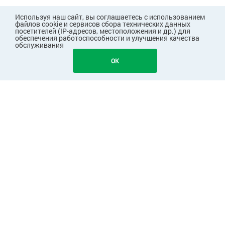
Используя наш сайт, вы соглашаетесь с использованием
файлов cookie и сервисов сбора технических данных
посетителей (IP-адресов, местоположения и др.) для
обеспечения работоспособности и улучшения качества
обслуживания
636
В КОРЗИНУ
OK
ПОКУПАТЕЛЯМ
КОМПАНИЯ
ПАРТНЕРАМ
Узнавайте первыми о скидках и акциях!