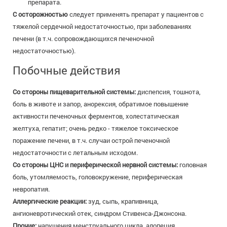
препарата.
С осторожностью
следует применять препарат у пациентов с
тяжелой сердечной недостаточностью, при заболеваниях
печени (в т.ч. сопровождающихся печеночной
недостаточностью).
Побочные действия
Со стороны пищеварительной системы:
диспепсия, тошнота,
боль в животе и запор, анорексия, обратимое повышение
активности печеночных ферментов, холестатическая
желтуха, гепатит; очень редко - тяжелое токсическое
поражение печени, в т.ч. случаи острой печеночной
недостаточности с летальным исходом.
Со стороны ЦНС и периферической нервной системы:
головная
боль, утомляемость, головокружение, периферическая
невропатия.
Аллергические реакции:
зуд, сыпь, крапивница,
ангионевротический отек, синдром Стивенса-Джонсона.
Прочие:
нарушения менструального цикла, алопеция,