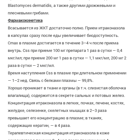
Blastomyces dermatidis, а также другими дрожжевыми и
плесневыми грибами.
Фармакокинетика
Всасывается из ЖКТ достаточно полно. Прием итраконазола
в капсулах сразу после еды увеличивает биодоступность.
Cmax в плазме достигается в течение 3–4 ч после приема
внутрь. Css при приеме 100 мг препарата 1 раз в сутки — 0,4
мкг/мл; при приеме 200 мг 1 раз в сутки — 1,1 мкг/мл, 200 мг 2
раза в сутки — 2 мкг/мл.
Время наступления Css в плазме при длительном применении
— 1–2 нед. Связь с белками плазмы — 99,8%.
Хорошо проникает в ткани и органы (в т.ч. слизистая оболочка
влагалища), содержится в секрете сальных и потовых желез.
Концентрация итраконазола в легких, почках, печени, костях,
желудке, селезенке, скелетных мышцах в 2–3 раза
превышает его концентрацию в плазме; в тканях,
содержащих кератин, — в 4 раза.
Терапевтическая концентрация итраконазола в коже