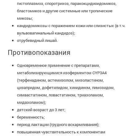
гистоплазмоз, споротрихоз, паракокцидиоидомикоз,
бластомикоз и другие системные или тропические
микозы;
кандидомикозы с поражением кожи или слизистых (в т.ч.
вульвовагинальный кандидоз);
отрубевидный лишай.
Противопоказания
Одновременное применение с препаратами,
метаболизирующимися изоферментом CYP3A4
(терфенадином, астемизолом, мизоластином,
цизапридом, дофетилидом, хинидином, пимозидом,
симвастатином, ловастатином, триазоламом,
мидазоламом);
детский возраст до 3 лет;
беременность;
период лактации (грудного вскармливания);
повышенная чувствительность к компонентам