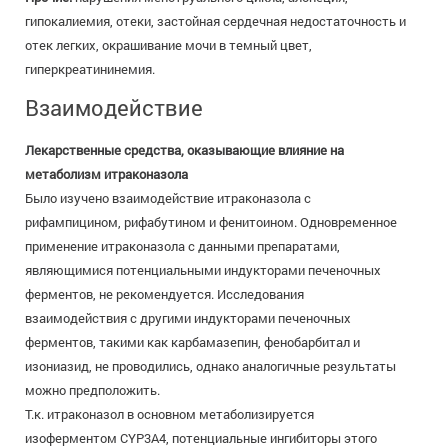
гипокалиемия, отеки, застойная сердечная недостаточность и
отек легких, окрашивание мочи в темный цвет,
гиперкреатининемия.
Взаимодействие
Лекарственные средства, оказывающие влияние на
метаболизм итраконазола
Было изучено взаимодействие итраконазола с
рифампицином, рифабутином и фенитоином. Одновременное
применение итраконазола с данными препаратами,
являющимися потенциальными индукторами печеночных
ферментов, не рекомендуется. Исследования
взаимодействия с другими индукторами печеночных
ферментов, такими как карбамазепин, фенобарбитал и
изониазид, не проводились, однако аналогичные результаты
можно предположить.
Т.к. итраконазол в основном метаболизируется
изоферментом CYP3A4, потенциальные ингибиторы этого