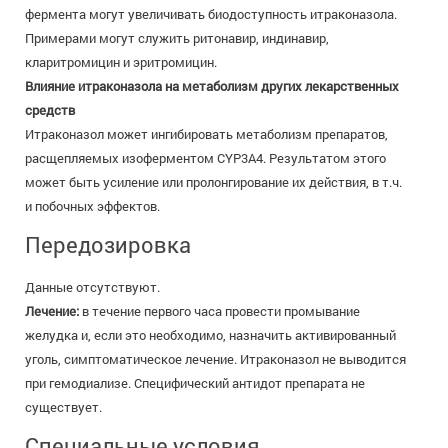
фермента могут увеличивать биодоступность итраконазола.
Примерами могут служить ритонавир, индинавир,
кларитромицин и эритромицин.
Влияние итраконазола на метаболизм других лекарственных
средств
Итраконазол может ингибировать метаболизм препаратов,
расщепляемых изоферментом CYP3A4. Результатом этого
может быть усиление или пролонгирование их действия, в т.ч.
и побочных эффектов.
Передозировка
Данные отсутствуют.
Лечение:
в течение первого часа провести промывание
желудка и, если это необходимо, назначить активированный
уголь, симптоматическое лечение. Итраконазол не выводится
при гемодиализе. Специфический антидот препарата не
существует.
Специальные условия