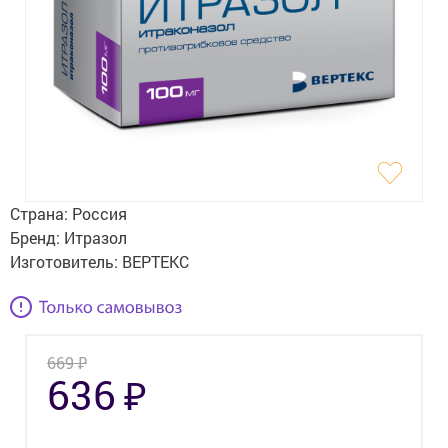
Гигиена
Изделия медицинского назначения
Планирование семьи
Медтехника
Оптика
Страна:
Россия
Ортопедия
Бренд:
Итразол
Изготовитель:
ВЕРТЕКС
Мама и малыш
Уход за больными
₽
669
Витамины
и БАД
₽
636
Скидки и акции