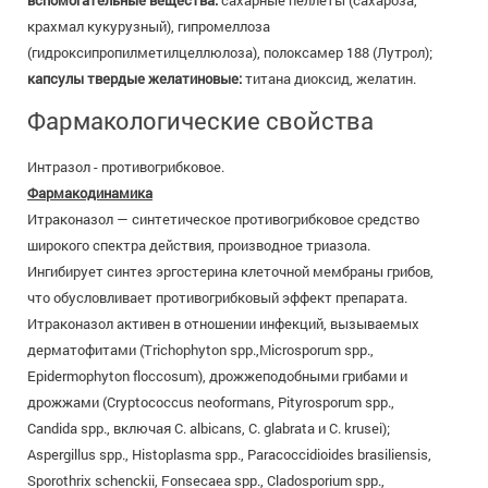
вспомогательные вещества:
сахарные пеллеты (сахароза,
крахмал кукурузный), гипромеллоза
(гидроксипропилметилцеллюлоза), полоксамер 188 (Лутрол);
капсулы твердые желатиновые:
титана диоксид, желатин.
Фармакологические свойства
Интразол - противогрибковое.
Фармакодинамика
Итраконазол — синтетическое противогрибковое средство
широкого спектра действия, производное триазола.
Ингибирует синтез эргостерина клеточной мембраны грибов,
что обусловливает противогрибковый эффект препарата.
Итраконазол активен в отношении инфекций, вызываемых
дерматофитами (Trichophyton spp.,Microsporum spp.,
Epidermophyton floccosum), дрожжеподобными грибами и
дрожжами (Cryptococcus neoformans, Pityrosporum spp.,
Candida spp., включая С. albicans, C. glabrata и C. krusei);
Aspergillus spp., Histoplasma spp., Paracoccidioides brasiliensis,
Sporothrix schenckii, Fonsecaea spp., Cladosporium spp.,