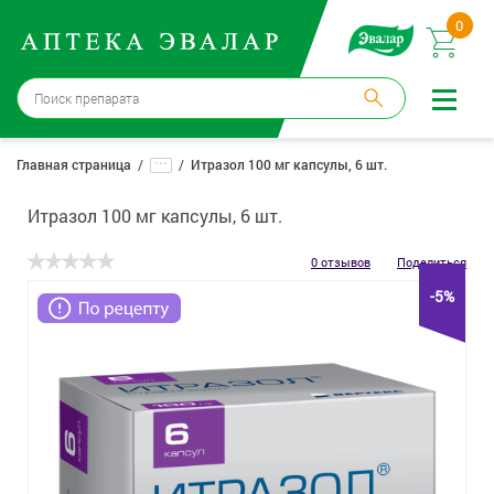
0
Москва
→
12 аптек
...
Главная страница
Итразол 100 мг капсулы, 6 шт.
Войти |
Регистрация
Итразол 100 мг капсулы, 6 шт.
Доставка и оплата
0 отзывов
Поделиться
-5%
Способ получения:
не выбран
,
изменить
Эвалар
Лекарства
Косметика