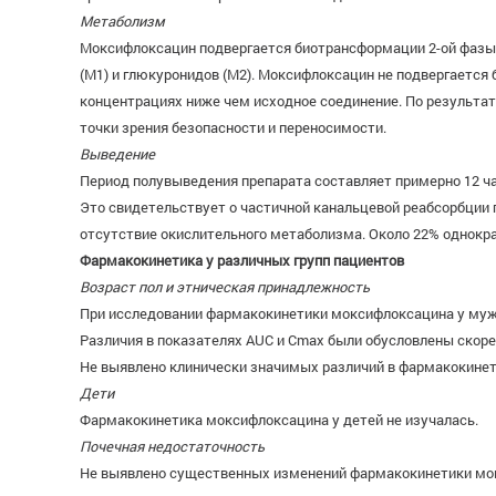
Метаболизм
Моксифлоксацин подвергается биотрансформации 2-ой фазы и
(M1) и глюкуронидов (М2). Моксифлоксацин не подвергаетс
концентрациях ниже чем исходное соединение. По результат
точки зрения безопасности и переносимости.
Выведение
Период полувыведения препарата составляет примерно 12 час
Это свидетельствует о частичной канальцевой реабсорбции 
отсутствие окислительного метаболизма. Около 22% однокра
Фармакокинетика у различных групп пациентов
Возраст пол и этническая принадлежность
При исследовании фармакокинетики моксифлоксацина у мужч
Различия в показателях AUC и Сmах были обусловлены скоре
Не выявлено клинически значимых различий в фармакокинет
Дети
Фармакокинетика моксифлоксацина у детей не изучалась.
Почечная недостаточность
Не выявлено существенных изменений фармакокинетики мокс