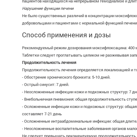
пациентов находящихся на непрерывном гемодиализе и дли
Нарушение функции печени
Не было существенных различий в концентрации моксифлокс
добровольцами и пациентами с нормальной функцией печени
Способ применения и дозы
Рекомендуемый режим дозирования моксифлоксацина: 400 мг
Таблетки следует проглатывать целиком не разжевывая зап
Продолжительность лечения
Продолжительность лечения определяется локализацией и 
- Обострение хронического бронхита: 5-10 дней.
- Острый синусит: 7 дней.
- Неосложненные инфекции кожи и подкожных структур: 7 дн
- Внебольничная пневмония: общая продолжительность ступе
- Осложненные инфекции кожи и подкожных структур: обща
составляет 7-21 день
- Осложненные интраабдоминальные инфекции: общая длител
- Неосложненные воспалительные заболевания органов малого
Не следует превышать рекомендуемую продолжительность 