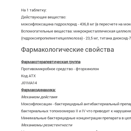
На 1 таблетку:
Действующее вещество:
моксифлоксацина гидрохлорид - 436,8 мг (в пересчете на мок
Вспомогательные вещества: микрокристаллическая целлюлоза т
(гидроксипропилметилцеллюлоза) - 23,5 мг, титана диоксид-7,1
Фармакологические свойства
Фармакотерапевтическая группа
Противомикробное средство - фторхинолон
Код АТХ
J01MA14
Фармакодинамика:
Механизм действия
Моксифлоксацин - бактерицидный антибактериальный препар
бактериальных топоизомераз II и IV что приводит к нарушен
Минимальные бактерицидные концентрации препарата в це
Механизмы резистентности