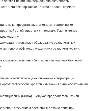
не влияют на антибактериальную активность
ется. До сих пор также не наблюдалось случаев
цина на микроорганизмы в концентрациях ниже
рестной устойчивости к хинолонам. Тем не менее
ифлоксацину.
флоксацина и снижает образование резистентных
е активного эффлюкса механизма резистентности к
ов кислотоустойчивых бактерий и атипичных бактерий
м.
приема моксифлоксацина: снижение концентраций
 spp. Peptostreptococcus spp.Эти изменения были обратимыми
метициллину (MRSA). В случае предполагаемых или
гиона и с течением времени. В связи с этим при