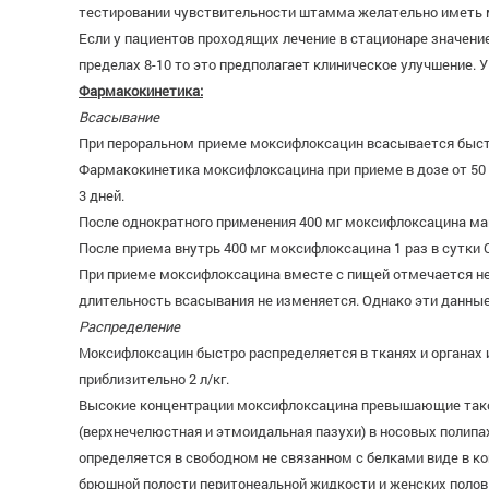
тестировании чувствительности штамма желательно иметь 
Если у пациентов проходящих лечение в стационаре значен
пределах 8-10 то это предполагает клиническое улучшение.
Фармакокинетика:
Всасывание
При пероральном приеме моксифлоксацин всасывается быстр
Фармакокинетика моксифлоксацина при приеме в дозе от 50 д
3 дней.
После однократного применения 400 мг моксифлоксацина макс
После приема внутрь 400 мг моксифлоксацина 1 раз в сутки 
При приеме моксифлоксацина вместе с пищей отмечается нез
длительность всасывания не изменяется. Однако эти данные
Распределение
Моксифлоксацин быстро распределяется в тканях и органах 
приблизительно 2 л/кг.
Высокие концентрации моксифлоксацина превышающие таковые
(верхнечелюстная и этмоидальная пазухи) в носовых полипа
определяется в свободном не связанном с белками виде в к
брюшной полости перитонеальной жидкости и женских полов