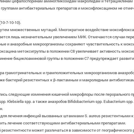
линам цефалоспоринам аминогликозидам макролидам и тетрациклинам 
группами антибактериальных препаратов и моксифлоксацином не отмеча
0-7-10-10).
путем множественных мутаций. Многократное воздействие моксифлокса
ется лишь незначительным увеличением МИК. Отмечаются случаи перек
ные и анаэробные микроорганизмы сохраняют чувствительность к мокс
оксацина метоксигруппы в положении С8 увеличивает активность мокси
нение бициклоаминовой группы в положении С7 предупреждает развити
ектра грамотринательных и грамположительных микроорганизмов анаэроб
а также бактерий резистентных к β-лактамным и макролидным антибиотика
ались следующие изменения кишечной микрофлоры после перорального 
cusspp. Klebsiella spp. а также анаэробов Bifidobacterium spp. Eubacterium
н.
для лечения инфекций вызванных штаммами S. aureus резистентными к 
ить лечение соответствующими антибактериальными препаратами.
езистентности может различаться в зависимости от географического ре