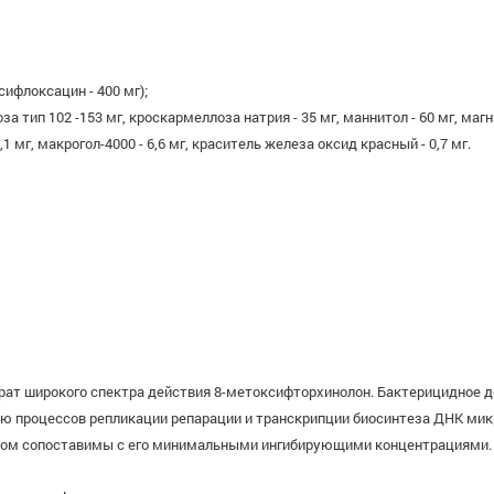
сифлоксацин - 400 мг);
ип 102 -153 мг, кроскармеллоза натрия - 35 мг, маннитол - 60 мг, магни
 мг, макрогол-4000 - 6,6 мг, краситель железа оксид красный - 0,7 мг.
ат широкого спектра действия 8-метоксифторхинолон. Бактерицидное д
ию процессов репликации репарации и транскрипции биосинтеза ДНК микр
лом сопоставимы с его минимальными ингибирующими концентрациями.