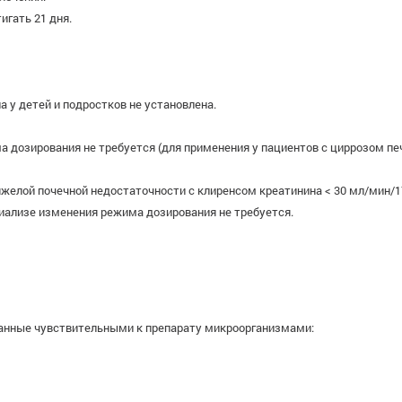
гать 21 дня.
у детей и подростков не установлена.
дозирования не требуется (для применения у пациентов с циррозом пече
тяжелой почечной недостаточности с клиренсом креатинина < 30 мл/мин/
ализе изменения режима дозирования не требуется.
анные чувствительными к препарату микроорганизмами: