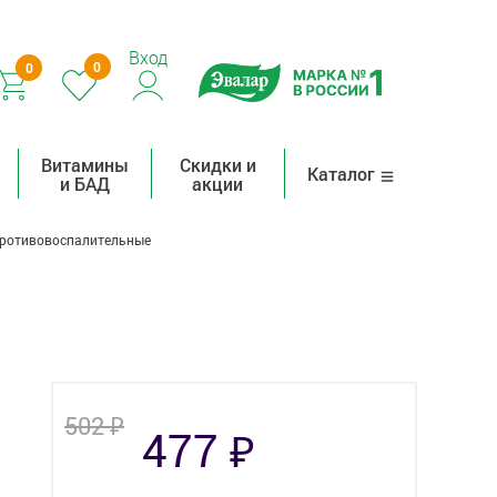
Вход
0
0
Витамины
Скидки и
Каталог
и БАД
акции
ротивовоспалительные
₽
502
₽
477