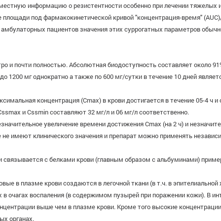
местную информацию о резистентности особенно при лечении тяжелых 
ие площади под фармакокинетической кривой "концентрация-время" (AUC
 У амбулаторных пациентов значения этих суррогатных параметров обычн
о и почти полностью. Абсолютная биодоступность составляет около 91
о 1200 мг однократно а также по 600 мг/сутки в течение 10 дней являет
имальная концентрация (Сmах) в крови достигается в течение 05-4 ч и с
Cssmax и Cssmin составляют 32 мг/л и 06 мг/л соответственно.
начительное увеличение времени достижения Сmах (на 2 ч) и незначите
 не имеют клинического значения и препарат можно применять независ
и связывается с белками крови (главным образом с альбуминами) приме
 в плазме крови создаются в легочной ткани (в т.ч. в эпителиальной
х в очагах воспаления (в содержимом пузырей при поражении кожи). В 
онцентрации выше чем в плазме крови. Кроме того высокие концентраци
ых органах.