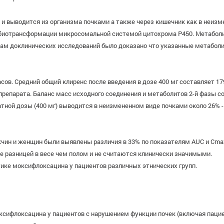
 выводится из организма почками а также через кишечник как в неизм
я биотрансформации микросомальной системой цитохрома Р450. Метаболи
ам доклинических исследований было доказано что указанные метаболи
ов. Средний общий клиренс после введения в дозе 400 мг составляет 17
препарата. Баланс масс исходного соединения и метаболитов 2-й фазы с
тной дозы (400 мг) выводится в неизмененном виде почками около 26% -
ин и женщин были выявлены различия в 33% по показателям AUC и Сmах
е разницей в весе чем полом и не считаются клинически значимыми.
ике моксифлоксацина у пациентов различных этнических групп.
ифлоксацина у пациентов с нарушением функции почек (включая пациент