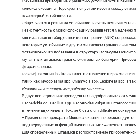
Механизмы приводящие к развитию устойчивости к пеницил
моксифлоксацина. Перекрестной устойчивости между этими 
плазмидной устойчивости.
Общая частота развития устойчивости очень незначительна (1
Резистентность к моксифлоксацину развивается медленно 
минимальной ингибирующей концентрации (МИК) сопровожда
некоторые устойчивые к другим хинолонам грамположитель
Установлено что добавление в структуру молекулы моксифл
мутантных штаммов грамположительных бактерий. Присоеди
фторхинолонам.
Моксифлоксацин in vitro активен в отношении широкого сп
таких как Mycoplasma spp. Chlamydia spp. Legionella spp. 
Влияние на кишечную микрофлору человека
В двух исследованиях проведенных на добровольцах отмеч
Escherichia coli Bacillus spp. Bacteroides vulgatus Enterococ
в течение двух недель. Токсин Clostridium difficile не обнаруже
+ Применение препарата Моксифлоксацин не рекомендуется 
подтвержденных инфекций вызванных MRSA следует назнач
Для определенных штаммов распространение приобретенной р