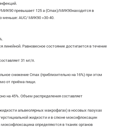
инфекций.
)/MИK90 превышает 125 а (Сmах)/MИK90находится в
о меньше: AUC/ MИK90 >30-40.
%.
ся линейной. Равновесное состояние достигается в течение
оставляет 31 мг/л.
льное снижение Сmах (приблизительно на 16%) при этом
имо от приёма пищи.
рно на 45%. Объем распределения составляет
 жидкости альвеолярных макрофагах) в носовых пазухах
интерстициальной жидкости и в слюне моксифлоксацин
и моксифлоксацина определяются в тканях органов