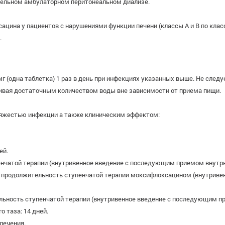
тельном амбулаторном перитонеальном диализе.
ацина у пациентов с нарушениями функции печени (классы А и В по кла
.
 (одна таблетка) 1 раз в день при инфекциях указанных выше. Не след
ивая достаточным количеством воды вне зависимости от приема пищи.
тяжестью инфекции а также клиническим эффектом:
ей.
нчатой терапии (внутри­венное введение с последующим приемом внутрь
я продолжительность ступенчатой терапии моксифлоксацином (внутриве
ьность ступенчатой терапии (внутривенное введение с последующим при
 таза: 14 дней.
лечения.