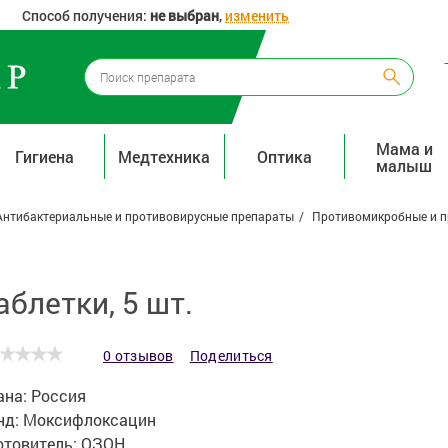
Способ получения:
не выбран
,
изменить
Мама и
Гигиена
Медтехника
Оптика
малыш
Антибактериальные и противовирусные препараты
Противомикробные и п
блетки, 5 шт.
0 отзывов
Поделиться
ана:
Россия
нд:
Моксифлоксацин
отовитель:
ОЗОН