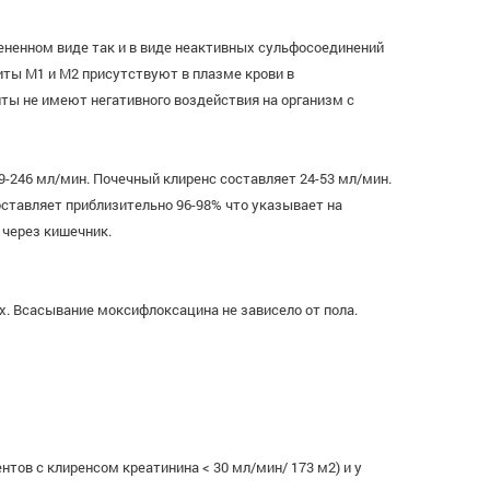
ененном виде так и в виде неактивных сульфосоединений
ты M1 и М2 присутствуют в плазме крови в
ты не имеют негативного воздействия на организм с
9-246 мл/мин. Почечный клиренс составляет 24-53 мл/мин.
оставляет приблизительно 96-98% что указывает на
 через кишечник.
. Всасывание моксифлоксацина не зависело от пола.
ов с клиренсом креатинина < 30 мл/мин/ 173 м2) и у