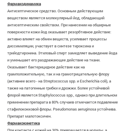
Фармакодинамика
Антисептическое средство. Основным действующим
веществом является молекулярный йод, обладающий
антисептическим свойством. При нанесении на обширные
поверхности кожи йод оказывает резорбтивное действие:
активно влияет на обмен веществ, усиливает процессы
диссимиляции, участвует в синтезе тироксина и
трийодтиронина. Этиловый спирт замедляет выведение йода
и уменьшает его раздражающее действие на ткани.
Оказывает бактерицидное действие как на
грамположительную, так и на грамотрицательную флору
(активнее всего - на Streptococcus spp. и Escherichia coli), а
также на патогенные грибки и дрожжи. Более устойчивой
флорой является Staphylococcus spp., однако при длительном
применении препарата в 80% случаев отмечается подавление
стафилококковой флоры. Pseudomonas aeruginosa устойчива.
Препарат малотоксичен.
Фармакокинетика
При контакте с кожей на 30% превращается в иодиды, а