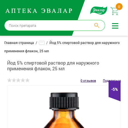
0
Москва
→
12 аптек
...
Главная страница
Йод 5% спиртовой раствор для наружного
применения флакон, 25 мл
Войти |
Регистрация
Йод 5% спиртовой раствор для наружного
Доставка и оплата
применения флакон, 25 мл
Способ получения:
не выбран
,
изменить
0 отзывов
Поделиться
-5%
Эвалар
Лекарства
Косметика