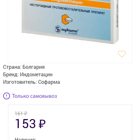
Гигиена
Изделия медицинского назначения
Планирование семьи
Медтехника
Оптика
Страна:
Болгария
Ортопедия
Бренд:
Индометацин
Изготовитель:
Софарма
Мама и малыш
Уход за больными
₽
161
Витамины
и БАД
₽
153
Скидки и акции
Наличие: