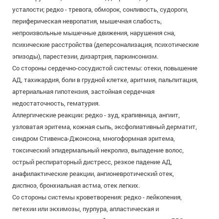
усталости; редко - тревога, обморок, сонливость, судороги,
периферическая невропатия, мышечная слабость,
непроизвольные мышечные движения, нарушения сна,
психические расстройства (деперсонализация, психотические
эпизоды), парестезии, дизартрия, паркинсонизм.
Со стороны сердечно-сосудистой системы: отеки, повышение
АД, тахикардия, боли в грудной клетке, аритмия, пальпитация,
артериальная гипотензия, застойная сердечная
недостаточность, гематурия.
Аллергические реакции: редко - зуд, крапивница, ангиит,
узловатая эритема, кожная сыпь, эксфолиативный дерматит,
синдром Стивенса-Джонсона, многоформная эритема,
токсический эпидермальный некролиз, выпадение волос,
острый респираторный дистресс, резкое падение АД,
анафилактические реакции, ангионевротический отек,
диспноэ, бронхиальная астма, отек легких.
Со стороны системы кроветворения: редко - лейкопения,
петехии или экхимозы, пурпура, апластическая и