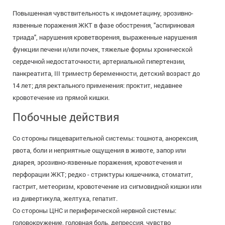
Повышенная чувствительность к индометацину, эрозивно-
язвенные поражения ЖКТ в фазе обострения, "аспириновая
триада", нарушения кроветворения, выраженные нарушения
функции печени и/или почек, тяжелые формы хронической
сердечной недостаточности, артериальной гипертензии,
панкреатита, III триместр беременности, детский возраст до
14 лет; для ректального применения: проктит, недавнее
кровотечение из прямой кишки.
Побочные действия
Со стороны пищеварительной системы: тошнота, анорексия,
рвота, боли и неприятные ощущения в животе, запор или
диарея, эрозивно-язвенные поражения, кровотечения и
перфорации ЖКТ; редко - стриктуры кишечника, стоматит,
гастрит, метеоризм, кровотечение из сигмовидной кишки или
из дивертикула, желтуха, гепатит.
Со стороны ЦНС и периферической нервной системы:
головокружение, головная боль, депрессия, чувство