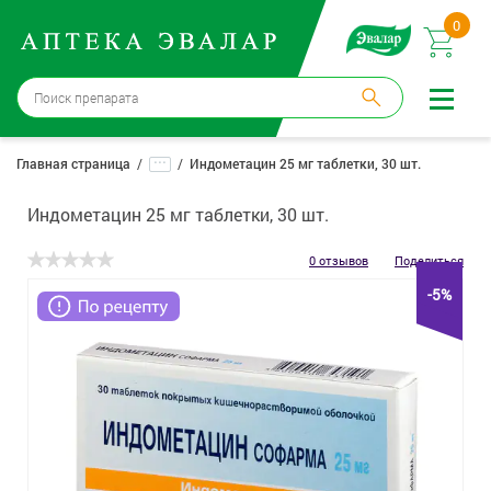
0
Москва
→
12 аптек
...
Главная страница
Индометацин 25 мг таблетки, 30 шт.
Войти |
Регистрация
Индометацин 25 мг таблетки, 30 шт.
Доставка и оплата
0 отзывов
Поделиться
-5%
Способ получения:
не выбран
,
изменить
Эвалар
Лекарства
Косметика