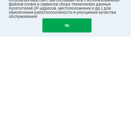
файлов cookie и сервисов сбора технических данных
посетителей (IP-адресов, местоположения и др.) для
обеспечения работоспособности и улучшения качества
обслуживания
153
В КОРЗИНУ
OK
ПОКУПАТЕЛЯМ
КОМПАНИЯ
ПАРТНЕРАМ
Узнавайте первыми о скидках и акциях!
Подписаться