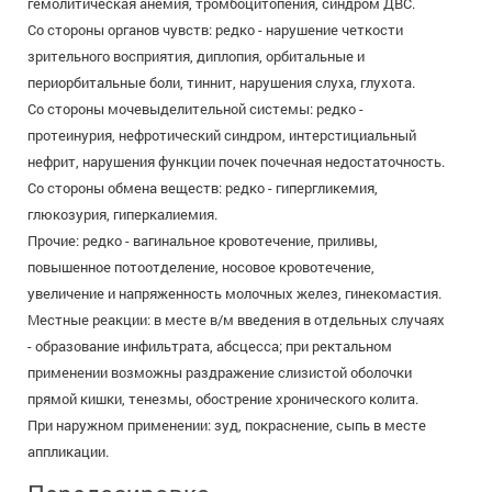
гемолитическая анемия, тромбоцитопения, синдром ДВС.
Со стороны органов чувств: редко - нарушение четкости
зрительного восприятия, диплопия, орбитальные и
периорбитальные боли, тиннит, нарушения слуха, глухота.
Со стороны мочевыделительной системы: редко -
протеинурия, нефротический синдром, интерстициальный
нефрит, нарушения функции почек почечная недостаточность.
Со стороны обмена веществ: редко - гипергликемия,
глюкозурия, гиперкалиемия.
Прочие: редко - вагинальное кровотечение, приливы,
повышенное потоотделение, носовое кровотечение,
увеличение и напряженность молочных желез, гинекомастия.
Местные реакции: в месте в/м введения в отдельных случаях
- образование инфильтрата, абсцесса; при ректальном
применении возможны раздражение слизистой оболочки
прямой кишки, тенезмы, обострение хронического колита.
При наружном применении: зуд, покраснение, сыпь в месте
аппликации.