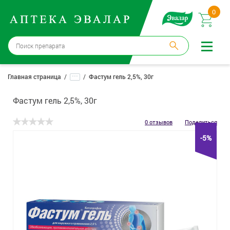
0
Москва
→
12 аптек
...
Главная страница
Фастум гель 2,5%, 30г
Войти |
Регистрация
Фастум гель 2,5%, 30г
Доставка и оплата
0 отзывов
Поделиться
-5%
Способ получения:
не выбран
,
изменить
Эвалар
Лекарства
Косметика