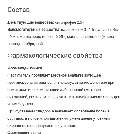
Состав
Действующие вещества:
кетопрофен 2,5 г.
Вспомогательные вещества:
карбомер 940 - 1,5 г, этанол 96% -
40 мл, масло неролиевое - 0,05 г, масло лавандовое (масло
лаванды гибридной.
Фармакологические свойства
Фармакодинамика
Фастум гель проявляет местное анальгезирующее,
противовоспалительное, антиэкссудативное действие при
симптоматическом лечении заболеваний суставов,
сухожилий, связок, мышц, кожи, вен, лимфатических сосудов
и лимфоузлов.
При суставном синдроме вызывает ослабление болей в
суставах в покое и при движении, уменьшение утренней
скованности и припухлости суставов.
Фармакокинетика