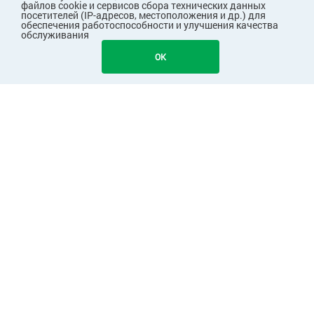
файлов cookie и сервисов сбора технических данных
посетителей (IP-адресов, местоположения и др.) для
обеспечения работоспособности и улучшения качества
обслуживания
453
В КОРЗИНУ
OK
ПОКУПАТЕЛЯМ
КОМПАНИЯ
ПАРТНЕРАМ
Узнавайте первыми о скидках и акциях!
Подписаться