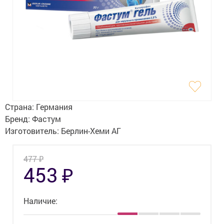
Гигиена
Изделия медицинского назначения
Планирование семьи
Медтехника
Оптика
Страна:
Германия
Ортопедия
Бренд:
Фастум
Изготовитель:
Берлин-Хеми АГ
Мама и малыш
₽
477
Уход за больными
₽
453
Витамины
и БАД
Наличие:
Скидки и акции