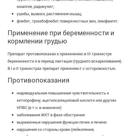
миалгия, радикулит;
ушибы, вывихи, растяжения мышц;
флебит, тромбофлебит поверхностных вен, лимфангит.
Применение при беременности и
кормлении грудью
Препарат противопоказан к применению в III триместре
беременности и в период лактации (грудного вскармливания).
В I и II триместрах препарат применяют с осторожностью.
Противопоказания
индивидуальная повышенная чувствительность к
кетопрофену, ацетилсалициловой кислоте или другим
НПВС (в т.ч. в анамнезе)
заболевания ЖКТ в фазе обострения
выраженные нарушения функции почек и печени
нарушения со стороны крови (лейкопения,