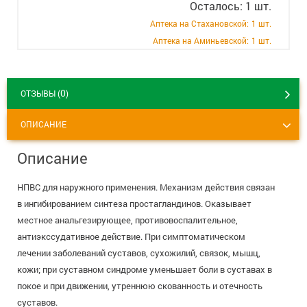
Осталось: 1 шт.
+7 (495) 921-40-74
Вакансии
Аптека на Стахановской:
1 шт.
Аптека на Аминьевской:
1 шт.
0
ОТЗЫВЫ (
)
ОПИСАНИЕ
Описание
НПВС для наружного применения. Механизм действия связан
в ингибированием синтеза простагландинов. Оказывает
местное анальгезирующее, противовоспалительное,
антиэкссудативное действие. При симптоматическом
лечении заболеваний суставов, сухожилий, связок, мышц,
кожи; при суставном синдроме уменьшает боли в суставах в
покое и при движении, утреннюю скованность и отечность
суставов.