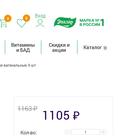
Вход
0
0
Витамины
Скидки и
Каталог
и БАД
акции
и вагинальные, 9 шт.
₽
1163
₽
1105
Кол-во:
-
+