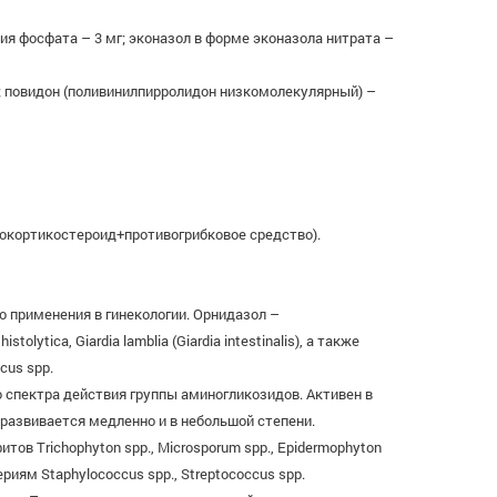
я фосфата – 3 мг; эконазол в форме эконазола нитрата –
г; повидон (поливинилпирролидон низкомолекулярный) –
окортикостероид+противогрибковое средство).
 применения в гинекологии. Орнидазол –
ica, Giardia lamblia (Giardia intestinalis), а также
cus spp.
спектра действия группы аминогликозидов. Активен в
азвивается медленно и в небольшой степени.
ов Trichophyton spp., Microsporum spp., Epidermophyton
ям Staphylococcus spp., Streptococcus spp.