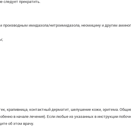
е следует прекратить.
гим производным имидазола/нитроимидазола, неомицину и другим аминог
ы;
ек, крапивница, контактный дерматит, шелушение кожи, эритема. Общие 
особенно в начале лечения). Если любые из указанных в инструкции поб
ите об этом врачу.