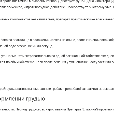
стерола клеточной мембраны грибов. Действует фунгицидно и бактерици
аллергическое, и противозудное действие. Способствует быстрому уме
вных компонентов незначительна, препарат практически не всасывается
боко во влагалище в положении «лежа» на спине, после гигиенической о
ной воде в течение 20-30 секунд.
инут. Применять интравагинально по одной вагинальной таблетке ежедне
яют по обычной схеме. Если после лечения улучшения не наступает или
рой; вульвовагиниты, вызванные грибами рода Candida; вагиниты, вызв
ормлении грудью
енности. Период грудного вскармливания Препарат Эльжина® противопо