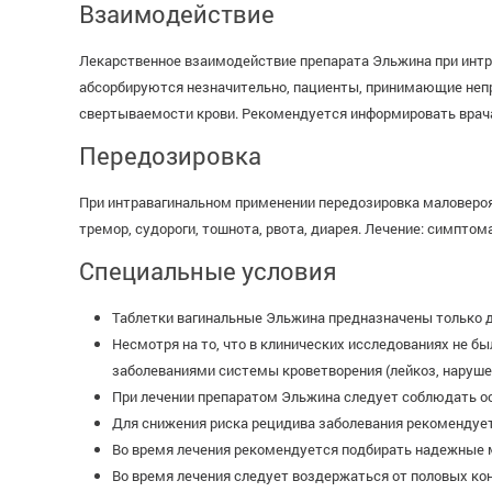
Взаимодействие
Лекарственное взаимодействие препарата Эльжина при интра
абсорбируются незначительно, пациенты, принимающие непр
свертываемости крови. Рекомендуется информировать врач
Передозировка
При интравагинальном применении передозировка маловероя
тремор, судороги, тошнота, рвота, диарея. Лечение: симптом
Специальные условия
Таблетки вагинальные Эльжина предназначены только д
Несмотря на то, что в клинических исследованиях не б
заболеваниями системы кроветворения (лейкоз, нарушен
При лечении препаратом Эльжина следует соблюдать ос
Для снижения риска рецидива заболевания рекомендует
Во время лечения рекомендуется подбирать надежные 
Во время лечения следует воздержаться от половых ко