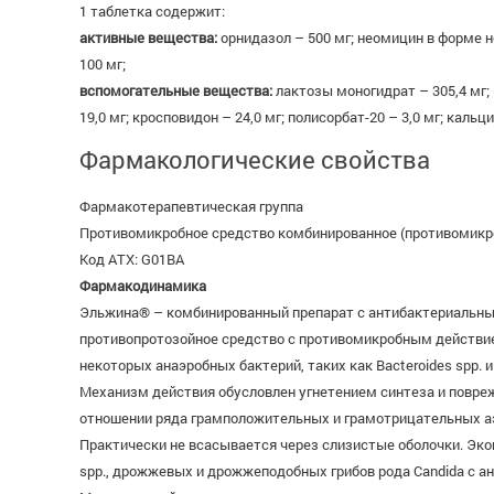
1 таблетка содержит:
активные вещества:
орнидазол – 500 мг; неомицин в форме н
100 мг;
вспомогательные вещества:
лактозы моногидрат – 305,4 мг;
19,0 мг; кросповидон – 24,0 мг; полисорбат-20 – 3,0 мг; кальци
Фармакологические свойства
Фармакотерапевтическая группа
Противомикробное средство комбинированное (противомикр
Код АТХ: G01BA
Фармакодинамика
Эльжина® – комбинированный препарат с антибактериальным
противопротозойное средство с противомикробным действием. Ор
некоторых анаэробных бактерий, таких как Bacteroides spp. и 
Механизм действия обусловлен угнетением синтеза и повре
отношении ряда грамположительных и грамотрицательных аэ
Практически не всасывается через слизистые оболочки. Экон
spp., дрожжевых и дрожжеподобных грибов рода Candida с а