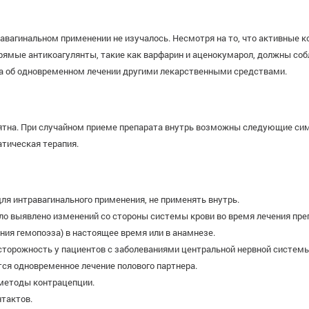
вагинальном применении не изучалось. Несмотря на то, что активные к
ямые антикоагулянты, такие как варфарин и аценокумарол, должны со
а об одновременном лечении другими лекарственными средствами.
тна. При случайном приеме препарата внутрь возможны следующие симпт
атическая терапия.
ля интравагинального применения, не применять внутрь.
ыло выявлено изменений со стороны системы крови во время лечения пр
ия гемопоэза) в настоящее время или в анамнезе.
торожность у пациентов с заболеваниями центральной нервной системы
ся одновременное лечение полового партнера.
методы контрацепции.
нтактов.