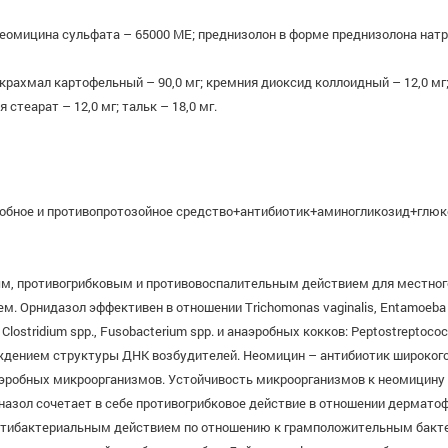
еомицина сульфата – 65000 МЕ; преднизолон в форме преднизолона натри
 крахмал картофельный – 90,0 мг; кремния диоксид коллоидный – 12,0 м
я стеарат – 12,0 мг; тальк – 18,0 мг.
обное и противопротозойное средство+антибиотик+аминогликозид+глюк
, противогрибковым и противовоспалительным действием для местного
нидазол эффективен в отношении Trichomonas vaginalis, Entamoeba histolyt
Clostridium spp., Fusobacterium spp. и анаэробных кокков: Peptostreptococ
ждением структуры ДНК возбудителей. Неомицин – антибиотик широкого 
робных микроорганизмов. Устойчивость микроорганизмов к неомицину р
азол сочетает в себе противогрибковое действие в отношении дерматофит
нтибактериальным действием по отношению к грамположительным бактери