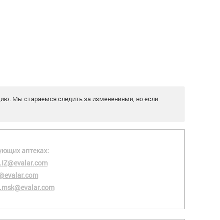
цию. Мы стараемся следить за изменениями, но если
ующих аптеках:
.IZ@evalar.com
@evalar.com
.msk@evalar.com