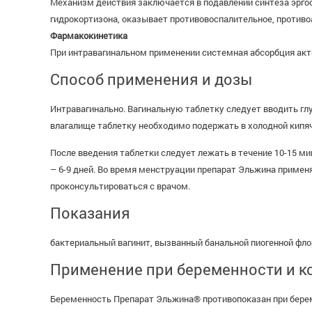
Механизм действия заключается в подавлении синтеза эрго
гидрокортизона, оказывает противовоспалительное, противо
Фармакокинетика
При интравагинальном применении системная абсорбция акти
Способ применения и дозы
Интравагинально. Вагинальную таблетку следует вводить глу
влагалище таблетку необходимо подержать в холодной кипяче
После введения таблетки следует лежать в течение 10-15 м
– 6-9 дней. Во время менструации препарат Эльжина примен
проконсультироваться с врачом.
Показания
бактериальный вагинит, вызванный банальной пиогенной фло
Применение при беременности и к
Беременность Препарат Эльжина® противопоказан при берем