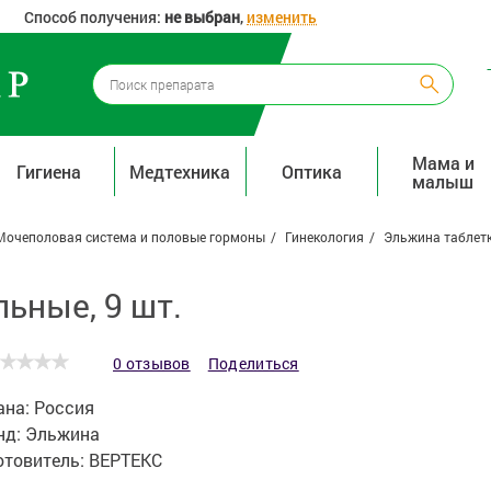
Способ получения:
не выбран
,
изменить
Мама и
Гигиена
Медтехника
Оптика
малыш
Мочеполовая система и половые гормоны
Гинекология
Эльжина таблетк
ьные, 9 шт.
0 отзывов
Поделиться
ана:
Россия
нд:
Эльжина
отовитель:
ВЕРТЕКС