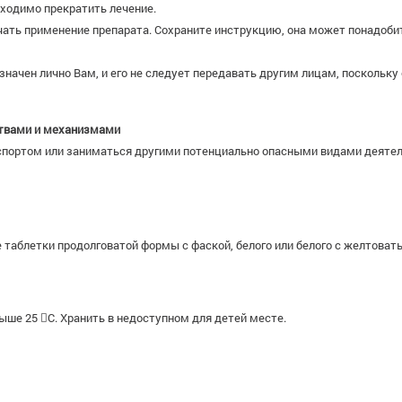
ходимо прекратить лечение.
чать применение препарата. Сохраните инструкцию, она может понадобит
начен лично Вам, и его не следует передавать другим лицам, поскольку
ствами и механизмами
анспортом или заниматься другими потенциально опасными видами деят
е таблетки продолговатой формы с фаской, белого или белого с желтова
ыше 25 С. Хранить в недоступном для детей месте.