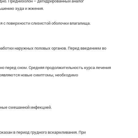
дно. Преднизолон – дегидрированный аналог
ньшению зуда и жжения.
 с поверхности слизистой оболочки влагалища.
бработки наружных половых органов. Перед введением во
вно перед сном. Средняя продолжительность курса лечения
 появляются новые симптомы, необходимо
анные смешанной инфекцией.
казан в период грудного вскармливания. При