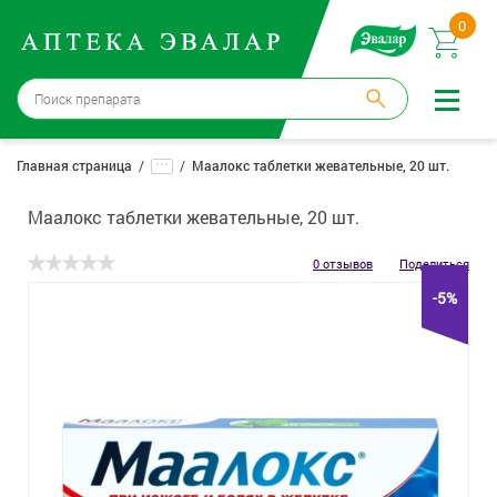
0
Москва
→
12 аптек
...
Главная страница
Маалокс таблетки жевательные, 20 шт.
Войти |
Регистрация
Маалокс таблетки жевательные, 20 шт.
Доставка и оплата
0 отзывов
Поделиться
-5%
Способ получения:
не выбран
,
изменить
Эвалар
Лекарства
Косметика