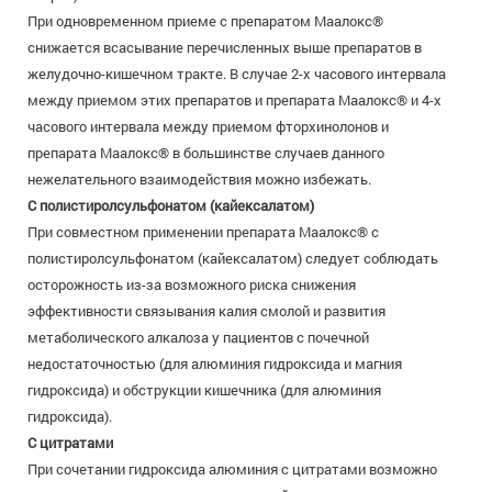
При одновременном приеме с препаратом Маалокс®
снижается всасывание перечисленных выше препаратов в
желудочно-кишечном тракте. В случае 2-х часового интервала
между приемом этих препаратов и препарата Маалокс® и 4-х
часового интервала между приемом фторхинолонов и
препарата Маалокс® в большинстве случаев данного
нежелательного взаимодействия можно избежать.
С полистиролсульфонатом (кайексалатом)
При совместном применении препарата Маалокс® с
полистиролсульфонатом (кайексалатом) следует соблюдать
осторожность из-за возможного риска снижения
эффективности связывания калия смолой и развития
метаболического алкалоза у пациентов с почечной
недостаточностью (для алюминия гидроксида и магния
гидроксида) и обструкции кишечника (для алюминия
гидроксида).
С цитратами
При сочетании гидроксида алюминия с цитратами возможно