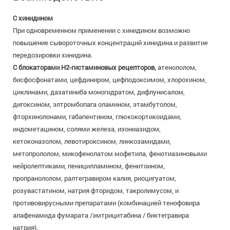
С хинидином
При одновременном применении с хинидином возможно
повышение сывороточных концентраций хинидина и развитие
передозировки хинидина.
С блокаторами Н2-гистаминовых рецепторов
,
атенололом,
бисфосфонатами, цефдиниром, цефподоксимом, хлорохином,
циклинами, дазатиниба моногидратом, дифлунисалом,
дигоксином, элтромбопага оламином, этамбутолом,
фторхинолонами, габапентином, глюкокортикоидами,
индометацином, солями железа, изониазидом,
кетоконазолом, левотироксином, линкозамидами,
метопрололом, микофенолатом мофетила, фенотиазиновыми
нейролептиками, пеницилламином, фенитоином,
пропранололом, ралтегравиром калия, риоцигуатом,
розувастатином, натрия фторидом, такролимусом, и
противовирусными препаратами (комбинацией тенофовира
алафенамида фумарата /эмтрицитабина / биктегравира
натрия).