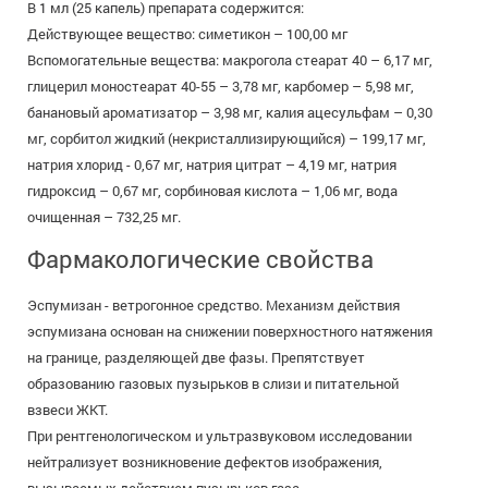
В 1 мл (25 капель) препарата содержится:
Действующее вещество: симетикон – 100,00 мг
Вспомогательные вещества: макрогола стеарат 40 – 6,17 мг,
глицерил моностеарат 40-55 – 3,78 мг, карбомер – 5,98 мг,
банановый ароматизатор – 3,98 мг, калия ацесульфам – 0,30
мг, сорбитол жидкий (некристаллизирующийся) – 199,17 мг,
натрия хлорид - 0,67 мг, натрия цитрат – 4,19 мг, натрия
гидроксид – 0,67 мг, сорбиновая кислота – 1,06 мг, вода
очищенная – 732,25 мг.
Фармакологические свойства
Эспумизан - ветрогонное средство. Механизм действия
эспумизана основан на снижении поверхностного натяжения
на границе, разделяющей две фазы. Препятствует
образованию газовых пузырьков в слизи и питательной
взвеси ЖКТ.
При рентгенологическом и ультразвуковом исследовании
нейтрализует возникновение дефектов изображения,