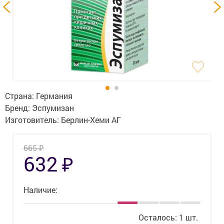
Гигиена
Изделия медицинского назначения
Планирование семьи
Медтехника
Оптика
Страна:
Германия
Бренд:
Эспумизан
Ортопедия
Изготовитель:
Берлин-Хеми АГ
Мама и малыш
₽
665
₽
632
Уход за больными
Витамины
и БАД
Наличие:
Скидки и акции
Осталось: 1 шт.