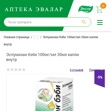
0
Москва
→
12 аптек
...
Главная страница
Эспумизан бэби 100мг/мл 30мл капли
внутр
Войти |
Регистрация
Эспумизан бэби 100мг/мл 30мл капли
Доставка и оплата
внутр
Способ получения:
не выбран
,
изменить
0 отзывов
Поделиться
-5%
Эвалар
Лекарства
Косметика