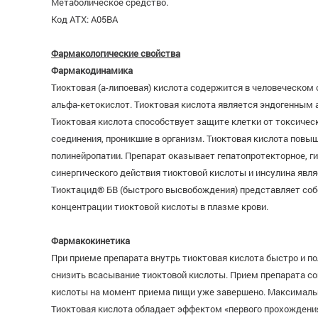
Метаболическое средство.
Код АТХ: А05ВА
Фармакологические свойства
Фармакодинамика
Тиоктовая (a-липоевая) кислота содержится в человеческом
альфа-кетокислот. Тиоктовая кислота является эндогенным 
Тиоктовая кислота способствует защите клетки от токсичес
соединения, проникшие в организм. Тиоктовая кислота пов
полинейропатии. Препарат оказывает гепатопротекторное, г
синергического действия тиоктовой кислоты и инсулина явл
Тиоктацид® БВ (быстрого высвобождения) представляет соб
концентрации тиоктовой кислоты в плазме крови.
Фармакокинетика
При приеме препарата внутрь тиоктовая кислота быстро и 
снизить всасывание тиоктовой кислоты. Прием препарата со
кислоты на момент приема пищи уже завершено. Максимальна
Тиоктовая кислота обладает эффектом «первого прохождения