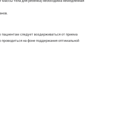
кг массы тела для ребенка) необходима немедленная
анов.
у пациентам следует воздерживаться от приема
но проводиться на фоне поддержания оптимальной