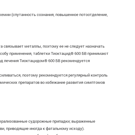
кемии (спутанность сознания, повышенное потоотделение,
а связывает металлы, поэтому ее не следует назначать
особу применения, таблетки Тиоктацид® 600 БВ принимают
риод лечения Тиоктацидом® 600 БВ рекомендуется
силиваться, поэтому рекомендуется регулярный контроль
кемических препаратов во избежание развития симптомов
генерализованные судорожные припадки; выраженные
и, приводящие иногда к фатальному исходу).