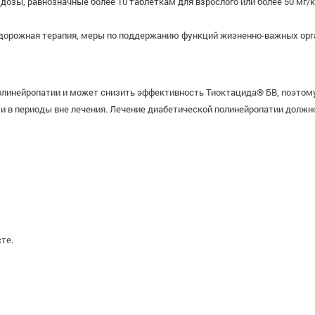
дозы, равнозначные более 10 таблеткам для взрослого или более 50 мг/
дорожная терапия, меры по поддержанию функций жизненно-важных орг
полинейропатии и может снизить эффективность Тиоктацида® БВ, поэтом
к и в периоды вне лечения. Лечение диабетической полинейропатии долж
те.