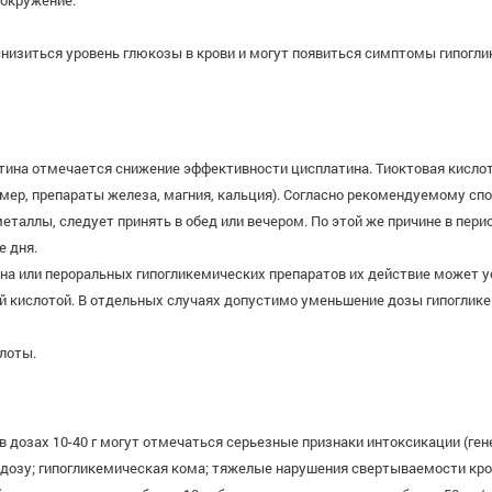
вокружение.
низиться уровень глюкозы в крови и могут появиться симптомы гипогли
тина отмечается снижение эффективности цисплатина. Тиоктовая кислот
ер, препараты железа, магния, кальция). Согласно рекомендуемому сп
металлы, следует принять в обед или вечером. По этой же причине в пе
е дня.
на или пероральных гипогликемических препаратов их действие может у
вой кислотой. В отдельных случаях допустимо уменьшение дозы гипогли
лоты.
ы в дозах 10-40 г могут отмечаться серьезные признаки интоксикации (
дозу; гипогликемическая кома; тяжелые нарушения свертываемости кров