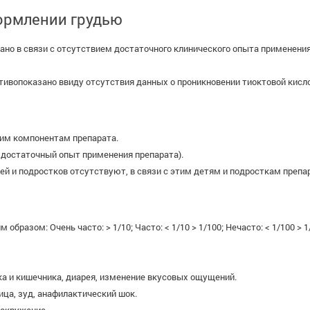
ормлении грудью
но в связи с отсутствием достаточного клинического опыта применения
тивопоказано ввиду отсутствия данных о проникновении тиоктовой кисло
гим компонентам препарата.
 достаточный опыт применения препарата).
й и подростков отсутствуют, в связи с этим детям и подросткам препар
зом: Очень часто: > 1/10; Часто: < 1/10 > 1/100; Нечасто: < 1/100 > 1/1
дка и кишечника, диарея, изменение вкусовых ощущений.
ица, зуд, анафилактический шок.