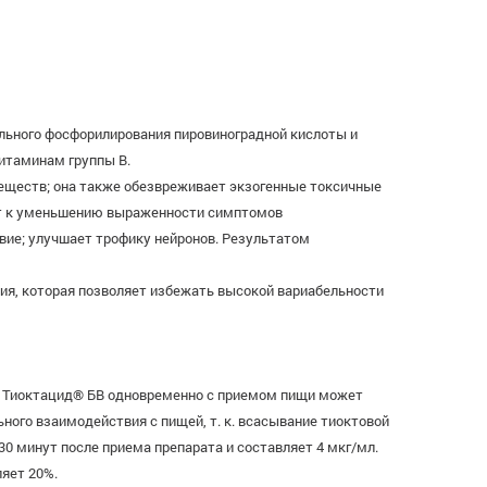
ельного фосфорилирования пировиноградной кислоты и
итаминам группы В.
веществ; она также обезвреживает экзогенные токсичные
дит к уменьшению выраженности симптомов
вие; улучшает трофику нейронов. Результатом
я, которая позволяет избежать высокой вариабельности
та Тиоктацид® БВ одновременно с приемом пищи может
ого взаимодействия с пищей, т. к. всасывание тиоктовой
0 минут после приема препарата и составляет 4 мкг/мл.
яет 20%.