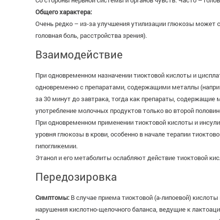
Со стороны нервной системы и органов чувств: Часто – голо
Общего характера:
Очень редко – из-за улучшения утилизации глюкозы может с
головная боль, расстройства зрения).
Взаимодействие
При одновременном назначении тиоктовой кислоты и циспла
одновременно с препаратами, содержащими металлы (наприм
за 30 минут до завтрака, тогда как препараты, содержащие 
употребление молочных продуктов только во второй половин
При одновременном применении тиоктовой кислоты и инсули
уровня глюкозы в крови, особенно в начале терапии тиокто
гипогликемии.
Этанол и его метаболиты ослабляют действие тиоктовой кис
Передозировка
Симптомы:
В случае приема тиоктовой (а-липоевой) кислот
нарушения кислотно-щелочного баланса, ведущие к лактоаци