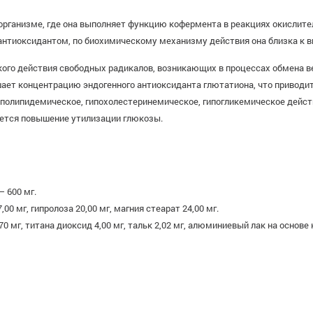
 организме, где она выполняет функцию кофермента в реакциях окислит
антиоксидантом, по биохимическому механизму действия она близка к в
кого действия свободных радикалов, возникающих в процессах обмена 
ышает концентрацию эндогенного антиоксиданта глютатиона, что приво
иполипидемическое, гипохолестеринемическое, гипогликемическое дейст
яется повышение утилизации глюкозы.
– 600 мг.
 мг, гипролоза 20,00 мг, магния стеарат 24,00 мг.
,70 мг, титана диоксид 4,00 мг, тальк 2,02 мг, алюминиевый лак на осно