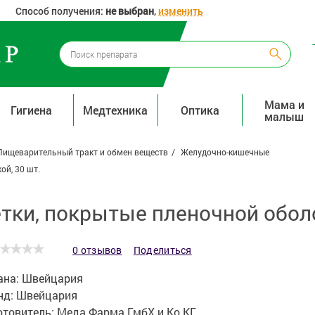
Способ получения:
не выбран
,
изменить
Мама и
Гигиена
Медтехника
Оптика
малыш
Пищеварительный тракт и обмен веществ
Желудочно-кишечные
ой, 30 шт.
тки, покрытые пленочной оболо
0 отзывов
Поделиться
ана:
Швейцария
нд:
Швейцария
отовитель:
Меда Фарма ГмбХ и Ко.КГ