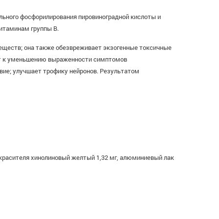
ельного фосфорилирования пировиноградной кислоты и
итаминам группы В.
веществ; она также обезвреживает экзогенные токсичные
дит к уменьшению выраженности симптомов
вие; улучшает трофику нейронов. Результатом
ве красителя хинолиновый желтый 1,32 мг, алюминиевый лак