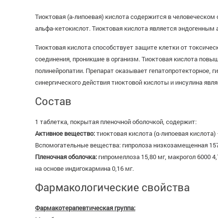
Тиоктовая (a-липоевая) кислота содержится в человеческом
альфа-кетокислот. Тиоктовая кислота является эндогенным 
Тиоктовая кислота способствует защите клетки от токсичес
соединения, проникшие в организм. Тиоктовая кислота пов
полинейропатии. Препарат оказывает гепатопротекторное, г
синергического действия тиоктовой кислоты и инсулина явл
Состав
1 таблетка, покрытая пленочной оболочкой, содержит:
Активное вещество:
тиоктовая кислота (α-липоевая кислота) 
Вспомогательные вещества: гипролоза низкозамещенная 157,00
Пленочная оболочка:
гипромеллоза 15,80 мг, макрогол 6000 4
на основе индигокармина 0,16 мг.
Фармакологические свойства
Фармакотерапевтическая группа: