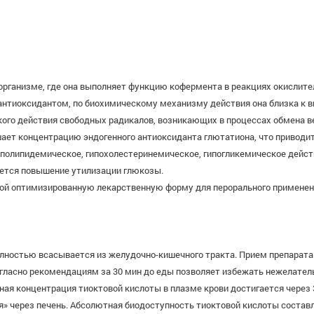
 организме, где она выполняет функцию кофермента в реакциях окислит
антиоксидантом, по биохимическому механизму действия она близка к в
кого действия свободных радикалов, возникающих в процессах обмена 
ышает концентрацию эндогенного антиоксиданта глютатиона, что приво
иполипидемическое, гипохолестеринемическое, гипогликемическое дейст
яется повышение утилизации глюкозы.
ой оптимизированную лекарственную форму для перорального применени
полностью всасывается из желудочно-кишечного тракта. Прием препара
гласно рекомендациям за 30 мин до еды позволяет избежать нежелательн
я концентрация тиоктовой кислоты в плазме крови достигается через 3
» через печень. Абсолютная биодоступность тиоктовой кислоты составл