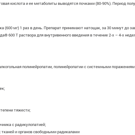
товая кислота и ее метаболиты выводятся почками (80-90%). Период пол
 (600 мг) 1 раз в день. Препарат принимают натощак, за 30 минут до за
а® 600 Т раствора для внутривенного введения в течение 2-х – 4-х нед
и алкогольная полинейропатии, полинейропатии с системными поражениям
ек;
степени тяжести;
чника с радикулопатией;
 тканей и органов свободными радикалами