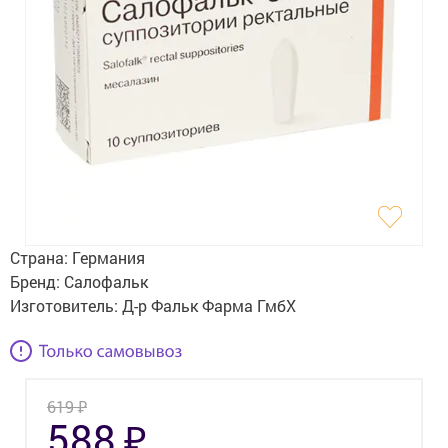
Гигиена
Изделия медицинского назначения
Планирование семьи
Медтехника
Оптика
Ортопедия
Страна:
Германия
Мама и малыш
Бренд:
Салофальк
Изготовитель:
Д-р Фальк Фарма ГмбХ
Уход за больными
Витамины
и БАД
₽
619
Скидки и акции
₽
588