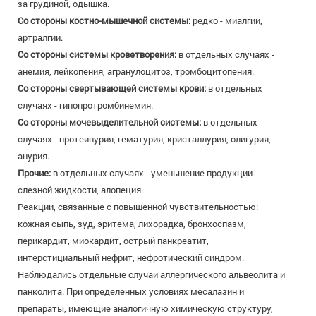
за грудиной, одышка.
Со стороны костно-мышечной системы:
редко - миалгии,
артралгии.
Со стороны системы кроветворения:
в отдельных случаях -
анемия, лейкопения, агранулоцитоз, тромбоцитопения.
Со стороны свертывающей системы крови:
в отдельных
случаях - гипопротромбинемия.
Со стороны мочевыделительной системы:
в отдельных
случаях - протеинурия, гематурия, кристаллурия, олигурия,
анурия.
Прочие:
в отдельных случаях - уменьшение продукции
слезной жидкости, алопеция.
Реакции, связанные с повышенной чувствительностью:
кожная сыпь, зуд, эритема, лихорадка, бронхоспазм,
перикардит, миокардит, острый панкреатит,
интерстициальный нефрит, нефротический синдром.
Наблюдались отдельные случаи аллергического альвеолита и
панколита. При определенных условиях месалазин и
препараты, имеющие аналогичную химическую структуру,