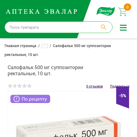
0
Москва
→
12 аптек
...
Главная страница
Салофальк 500 мг суппозитории
ректальные, 10 шт.
Войти |
Регистрация
Салофальк 500 мг суппозитории
Доставка и оплата
ректальные, 10 шт.
Способ получения:
не выбран
,
изменить
0 отзывов
Поделиться
-5%
Эвалар
Лекарства
Косметика