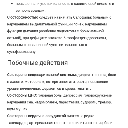
повышенная чувствительность к салициловой кислоте и
ее производным.
С осторожностью
следует назначать Салофальк больным с
нарушением выделительной функции почек, нарушением
функции дыхания (особенно пациентам с бронхиальной
астмой), при дефиците глюкозо-6-фосфатдегидрогеназы,
больным с повышенной чувствительностью к
сульфасалазину.
Побочные действия
Со стороны пищеварительной системы:
диарея, тошнота, боли
в животе, метеоризм, потеря аппетита, рвота, повышение
уровня печеночных ферментов в крови, гепатит.
Со стороны ЦНС:
головная боль, депрессия, головокружение,
нарушения сна, недомогание, парестезии, судороги, тремор,
шум в ушах.
Со стороны сердечно-сосудистой системы:
редко -
тахикардия, артериальная гипертензия или гипотензия, боли