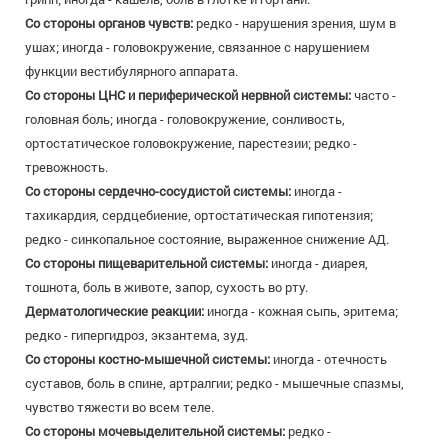
Со стороны органов чувств:
редко - нарушения зрения, шум в
ушах; иногда - головокружение, связанное с нарушением
функции вестибулярного аппарата.
Со стороны ЦНС и периферической нервной системы:
часто -
головная боль; иногда - головокружение, сонливость,
ортостатическое головокружение, парестезии; редко -
тревожность.
Со стороны сердечно-сосудистой системы:
иногда -
тахикардия, сердцебиение, ортостатическая гипотензия;
редко - синкопальное состояние, выраженное снижение АД.
Со стороны пищеварительной системы:
иногда - диарея,
тошнота, боль в животе, запор, сухость во рту.
Дерматологические реакции:
иногда - кожная сыпь, эритема;
редко - гипергидроз, экзантема, зуд.
Со стороны костно-мышечной системы:
иногда - отечность
суставов, боль в спине, артралгии; редко - мышечные спазмы,
чувство тяжести во всем теле.
Со стороны мочевыделительной системы:
редко -