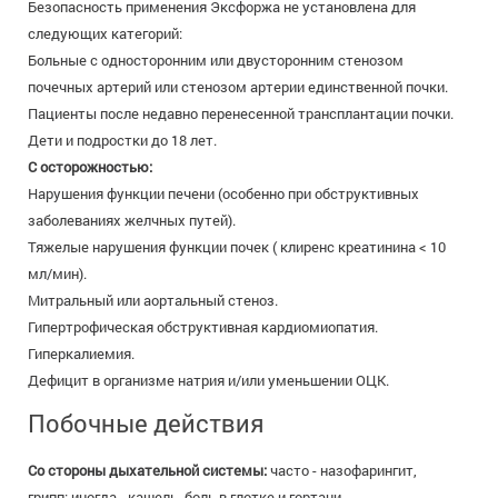
Безопасность применения Эксфоржа не установлена для
следующих категорий:
Больные с односторонним или двусторонним стенозом
почечных артерий или стенозом артерии единственной почки.
Пациенты после недавно перенесенной трансплантации почки.
Дети и подростки до 18 лет.
С осторожностью:
Нарушения функции печени (особенно при обструктивных
заболеваниях желчных путей).
Тяжелые нарушения функции почек ( клиренс креатинина < 10
мл/мин).
Митральный или аортальный стеноз.
Гипертрофическая обструктивная кардиомиопатия.
Гиперкалиемия.
Дефицит в организме натрия и/или уменьшении ОЦК.
Побочные действия
Со стороны дыхательной системы:
часто - назофарингит,
грипп; иногда - кашель, боль в глотке и гортани.