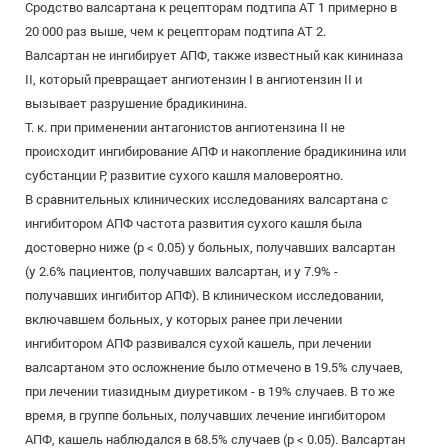
Сродство валсартана к рецепторам подтипа AT 1 примерно в
20 000 раз выше, чем к рецепторам подтипа АТ 2.
Валсартан не ингибирует АПФ, также известный как кининаза
II, который превращает ангиотензин I в ангиотензин II и
вызывает разрушение брадикинина.
Т. к. при применении антагонистов ангиотензина II не
происходит ингибирование АПФ и накопление брадикинина или
субстанции Р, развитие сухого кашля маловероятно.
В сравнительных клинических исследованиях валсартана с
ингибитором АПФ частота развития сухого кашля была
достоверно ниже (р < 0.05) у больных, получавших валсартан
(у 2.6% пациентов, получавших валсартан, и у 7.9% -
получавших ингибитор АПФ). В клиническом исследовании,
включавшем больных, у которых ранее при лечении
ингибитором АПФ развивался сухой кашель, при лечении
валсартаном это осложнение было отмечено в 19.5% случаев,
при лечении тиазидным диуретиком - в 19% случаев. В то же
время, в группе больных, получавших лечение ингибитором
АПФ, кашель наблюдался в 68.5% случаев (р < 0.05). Валсартан