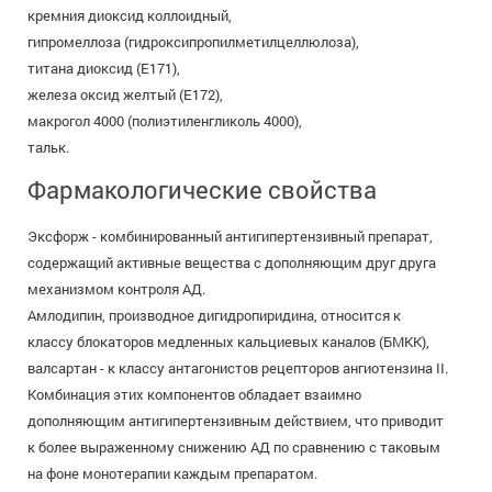
кремния диоксид коллоидный,
гипромеллоза (гидроксипропилметилцеллюлоза),
титана диоксид (Е171),
железа оксид желтый (Е172),
макрогол 4000 (полиэтиленгликоль 4000),
тальк.
Фармакологические свойства
Эксфорж - комбинированный антигипертензивный препарат,
содержащий активные вещества с дополняющим друг друга
механизмом контроля АД.
Амлодипин, производное дигидропиридина, относится к
классу блокаторов медленных кальциевых каналов (БМКК),
валсартан - к классу антагонистов рецепторов ангиотензина II.
Комбинация этих компонентов обладает взаимно
дополняющим антигипертензивным действием, что приводит
к более выраженному снижению АД по сравнению с таковым
на фоне монотерапии каждым препаратом.