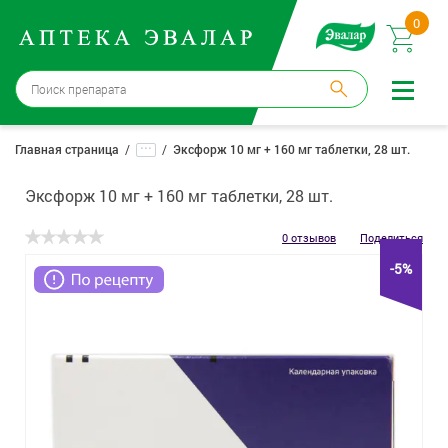
0
Москва
→
12 аптек
...
Главная страница
Эксфорж 10 мг + 160 мг таблетки, 28 шт.
Войти |
Регистрация
Эксфорж 10 мг + 160 мг таблетки, 28 шт.
Доставка и оплата
0 отзывов
Поделиться
-5%
Способ получения:
не выбран
,
изменить
Эвалар
Лекарства
Косметика