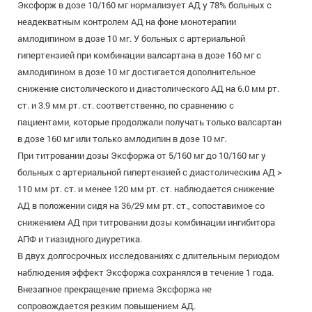
Эксфорж в дозе 10/160 мг нормализует АД у 78% больных с
неадекватным контролем АД на фоне монотерапии
амлодипином в дозе 10 мг. У больных с артериальной
гипертензией при комбинации валсартана в дозе 160 мг с
амлодипином в дозе 10 мг достигается дополнительное
снижение систолического и диастолического АД на 6.0 мм рт.
ст. и 3.9 мм рт. ст. соответственно, по сравнению с
пациентами, которые продолжали получать только валсартан
в дозе 160 мг или только амлодипин в дозе 10 мг.
При титровании дозы Эксфоржа от 5/160 мг до 10/160 мг у
больных с артериальной гипертензией с диастолическим АД >
110 мм рт. ст. и менее 120 мм рт. ст. наблюдается снижение
АД в положении сидя на 36/29 мм рт. ст., сопоставимое со
снижением АД при титровании дозы комбинации ингибитора
АПФ и тиазидного диуретика.
В двух долгосрочных исследованиях с длительным периодом
наблюдения эффект Эксфоржа сохранялся в течение 1 года.
Внезапное прекращение приема Эксфоржа не
сопровождается резким повышением АД.