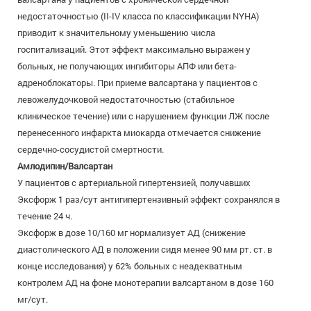
недостаточностью (II-IV класса по классификации NYHA)
приводит к значительному уменьшению числа
госпитализаций. Этот эффект максимально выражен у
больных, не получающих ингибиторы АПФ или бета-
адреноблокаторы. При приеме валсартана у пациентов с
левожелудочковой недостаточностью (стабильное
клиническое течение) или с нарушением функции ЛЖ после
перенесенного инфаркта миокарда отмечается снижение
сердечно-сосудистой смертности.
Амлодипин/Валсартан
У пациентов с артериальной гипертензией, получавших
Эксфорж 1 раз/сут антигипертензивный эффект сохранялся в
течение 24 ч.
Эксфорж в дозе 10/160 мг нормализует АД (снижение
диастолического АД в положении сидя менее 90 мм рт. ст. в
конце исследования) у 62% больных с неадекватным
контролем АД на фоне монотерапии валсартаном в дозе 160
мг/сут.