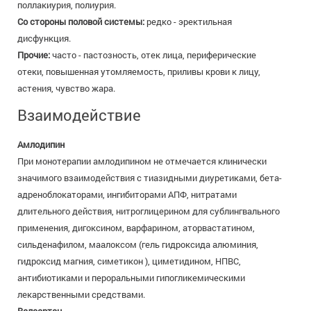
поллакиурия, полиурия.
Со стороны половой системы:
редко - эректильная
дисфункция.
Прочие:
часто - пастозность, отек лица, периферические
отеки, повышенная утомляемость, приливы крови к лицу,
астения, чувство жара.
Взаимодействие
Амлодипин
При монотерапии амлодипином не отмечается клинически
значимого взаимодействия с тиазидными диуретиками, бета-
адреноблокаторами, ингибиторами АПФ, нитратами
длительного действия, нитроглицерином для сублингвального
применения, дигоксином, варфарином, аторвастатином,
сильденафилом, маалоксом (гель гидроксида алюминия,
гидроксид магния, симетикон ), циметидином, НПВС,
антибиотиками и пероральными гипогликемическими
лекарственными средствами.