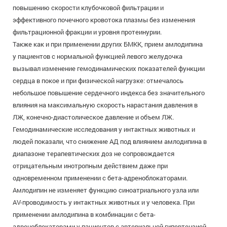
повышению скорости клубочковой фильтрации и
эффективного почечного кровотока плазмы без изменения
фильтрационной фракции и уровня протеинурии.
Также как и при применении других БМКК, прием амлодипина
у пациентов с нормальной функцией левого желудочка
вызывал изменение гемодинамических показателей функции
сердца в покое и при физической нагрузке: отмечалось
небольшое повышение сердечного индекса без значительного
влияния на максимальную скорость нарастания давления в
ЛЖ, конечно-диастолическое давление и объем ЛЖ.
Гемодинамические исследования у интактных животных и
людей показали, что снижение АД под влиянием амлодипина в
диапазоне терапевтических доз не сопровождается
отрицательным инотропным действием даже при
одновременном применении с бета-адреноблокаторами.
Амлодипин не изменяет функцию синоатриального узла или
AV-проводимость у интактных животных и у человека. При
применении амлодипина в комбинации с бета-
адреноблокаторами у пациентов с артериальной гипертензией