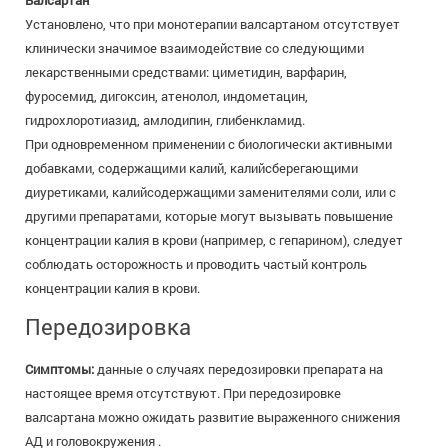
Валсартан
Установлено, что при монотерапии валсартаном отсутствует
клинически значимое взаимодействие со следующими
лекарственными средствами: циметидин, варфарин,
фуросемид, дигоксин, атенолол, индометацин,
гидрохлоротиазид, амлодипин, глибенкламид.
При одновременном применении с биологически активными
добавками, содержащими калий, калийсберегающими
диуретиками, калийсодержащими заменителями соли, или с
другими препаратами, которые могут вызывать повышение
концентрации калия в крови (например, с гепарином), следует
соблюдать осторожность и проводить частый контроль
концентрации калия в крови.
Передозировка
Симптомы:
данные о случаях передозировки препарата на
настоящее время отсутствуют. При передозировке
валсартана можно ожидать развитие выраженного снижения
АД и головокружения .