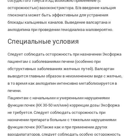
сосудистого тонуса и АД возможно применение (с
осторожностью) вазоконстриктора. В/в введение кальция
глюконата может быть эффективным для устранения
блокады кальциевых каналов. Выведение валсартана и
амлодипина при проведении гемодиализа маловероятно.
Специальные условия
Следует соблюдать осторожность при назначении Эксфоржа
пациентам с заболеваниями печени (особенно при
обструктивных заболеваниях желчных путей). Валсартан
выводится главным образом в неизмененном виде с желчью,
в то время как амлодипин интенсивно метаболизируется в
печени.
Пациентам с начальными и умеренными нарушениями
функции почек (КК 30-50 мл/мин) коррекции дозы Эксфоржа
не требуется. Следует соблюдать осторожность при
назначении препарата больным с тяжелыми нарушениями
функции почек (ККТакже как и при применении других
вазодилататоров, следует соблюдать особую осторожность