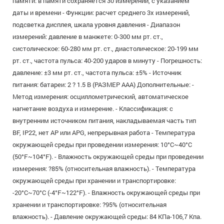
памяти: в памяти сохраняется 30 измерений, с указанием
даты и времени - Функции: расчет среднего 3х измерений,
подсветка дисплея, шкала уровня давления - Диапазон
измерений: давление в манжете: 0-300 мм рт. ст.,
систолическое: 60-280 мм рт. ст., диастолическое: 20-199 мм
рт. ст., частота пульса: 40-200 ударов в минуту - Погрешность:
давление: ±3 мм рт. ст., частота пульса: ±5% - Источник
питания: батареи: 2 ? 1.5 В (РАЗМЕР AAA) Дополнительные: -
Метод измерения: осциллометрический, автоматическое
нагнетание воздуха и измерение. - Классификация: с
внутренним источником питания, накладываемая часть тип
BF, IP22, нет AP или APG, непрерывная работа - Температура
окружающей среды при проведении измерения: 10°C~40°C
(50°F~104°F). - Влажность окружающей среды при проведении
измерения: ?85% (относительная влажность). - Температура
окружающей среды при хранении и транспортировке:
-20°C~70°C (-4°F~122°F). - Влажность окружающей среды при
хранении и транспортировке: ?95% (относительная
влажность). - Давление окружающей среды: 84 КПа-106,7 Кпа.