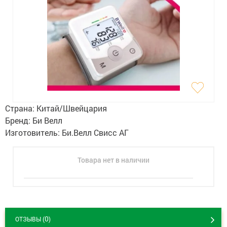
Гигиена
Изделия медицинского назначения
Планирование семьи
Медтехника
Оптика
Страна:
Китай/Швейцария
Ортопедия
Бренд:
Би Велл
Изготовитель:
Би.Велл Свисс АГ
Мама и малыш
Товара нет в наличии
Уход за больными
Витамины
и БАД
Скидки и акции
0
ОТЗЫВЫ (
)