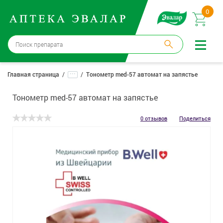
0
Москва
→
12 аптек
...
Главная страница
Тонометр med-57 автомат на запястье
Войти |
Регистрация
Тонометр med-57 автомат на запястье
Доставка и оплата
0 отзывов
Поделиться
Способ получения:
не выбран
,
изменить
Эвалар
Лекарства
Косметика