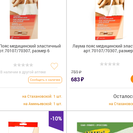
Пояс медицинский эластичный
Лаума пояс медицинский эла
рт.70107/70307, размер 6
арт.70107/70307, размер
₽
759
В наличии в другой аптеке
₽
683
Сообщить о наличии
Осталось
на Стахановской:
1 шт.
на Аминьевской:
1 шт.
на Стахановс
-10%