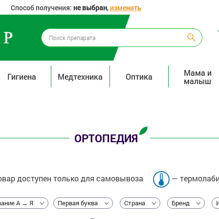
Способ получения:
не выбран
,
изменить
Мама и
Гигиена
Медтехника
Оптика
малыш
ОРТОПЕДИЯ
вар доступен только для самовывоза
— термолаби
ание А → Я
Первая буква
Страна
Бренд