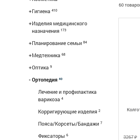
60 товаро
+
Гигиена
410
+
Изделия медицинского
назначения
173
+
Планирование семьи
84
+
Медтехника
68
+
Оптика
9
-
Ортопедия
40
Лечение и профилактика
варикоза
4
Колго
Корригирующие изделия
2
Пояса/Корсеты/Бандажи
7
Фиксаторы
6
₽
3267