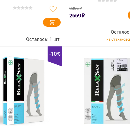
₽
2966
₽
2669
Осталось
Осталось: 1 шт.
на Стахановс
-10%