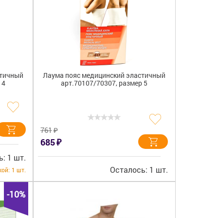
стичный
Лаума пояс медицинский эластичный
 4
арт.70107/70307, размер 5
₽
761
₽
685
: 1 шт.
Осталось: 1 шт.
кой:
1 шт.
-10%