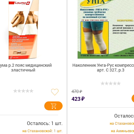
ума р.2 пояс медицинский
Наколенник Унга-Рус компрес
эластичный
арт. С 327, р.3
₽
470
₽
423
Осталось
Осталось: 1 шт.
на Стахановс
на Стахановской:
1 шт.
на Аминьевс