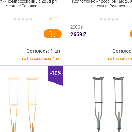
тки компрессионные 280д р4
Колготки компрессионные 280
черные Релаксан
телесные Релаксан
₽
2966
₽
2669
Осталось: 1 шт.
Осталось
на Стахановской:
1 шт.
на Стахановс
-10%