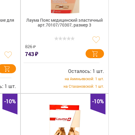
кие для
Лаума Пояс медицинский эластичный
арт.70107/70307, размер 3
₽
826
₽
743
Осталось: 1 шт.
на Аминьевской:
1 шт.
: 1 шт.
на Стахановской:
1 шт.
-10%
-10%