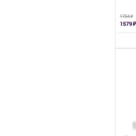
₽
1754
₽
1579