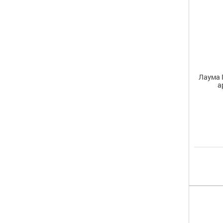
Лаума 
а