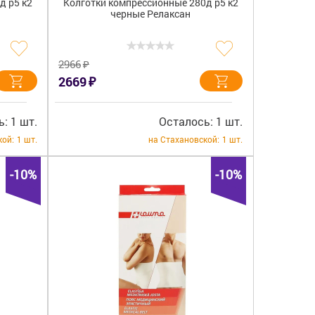
д р5 к2
Колготки компрессионные 280д р5 к2
черные Релаксан
₽
2966
₽
2669
: 1 шт.
Осталось: 1 шт.
кой:
1 шт.
на Стахановской:
1 шт.
-10%
-10%