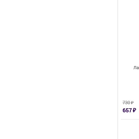
Ла
₽
730
₽
657