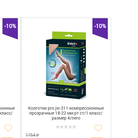
)
B.Well
(1)
-10%
-10%
(14)
Calze GT
(2)
2)
Calze GT
(4)
(3)
Tonus Elast
(1)
аст
(2)
АВЕРСУС
(3)
С
(3)
Аверсус
(1)
Би. Велл Свисс АГ
(4)
ГМБХ Рехард технологии
(3)
Кальце Джи.Ти.С.р.л.
(9)
ЛАУМА
(4)
РЕХАРД ТЕХНОЛОГИС ГМБХ
(1)
сионные
Колготки pro jw-311 компрессионные
ТОНУС
(2)
класс/
прозрачные 18-22 мм рт ст/1 класс/
Тонус АО
(2)
размер 4/nero
ТОНУС ЭЛАСТ
(1)
₽
1754