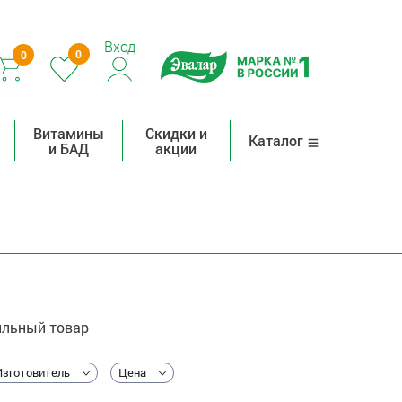
Вход
0
0
Витамины
Скидки и
Каталог
и БАД
акции
льный товар
Изготовитель
Цена