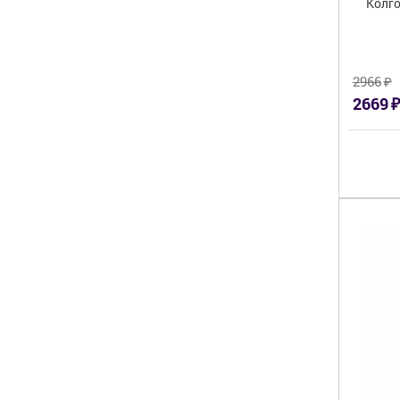
Колго
₽
2966
₽
2669