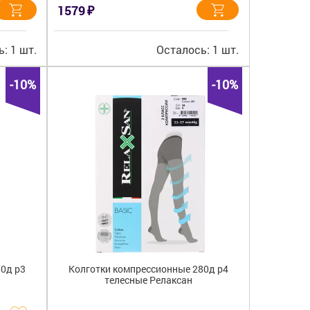
₽
1579
: 1 шт.
Осталось: 1 шт.
-10%
-10%
80д р3
Колготки компрессионные 280д р4
телесные Релаксан