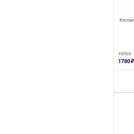
Костыл
₽
1978
₽
1780