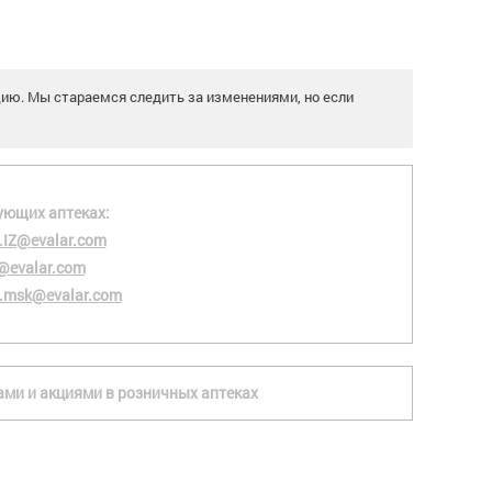
цию. Мы стараемся следить за изменениями, но если
ующих аптеках:
.IZ@evalar.com
@evalar.com
.msk@evalar.com
ками и акциями в розничных аптеках