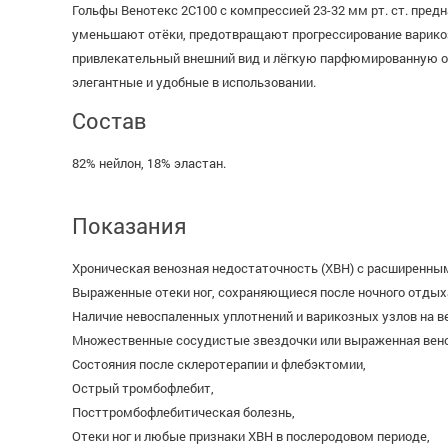
Гольфы Венотекс 2С100 с компрессией 23-32 мм рт. ст. пред
уменьшают отёки, предотвращают прогрессирование варикоз
привлекательный внешний вид и лёгкую парфюмированную о
элегантные и удобные в использовании.
Состав
82% нейлон, 18% эластан.
Показания
Хроническая венозная недостаточность (ХВН) с расширенны
Выраженные отеки ног, сохраняющиеся после ночного отдых
Наличие невоспаленных уплотнений и варикозных узлов на в
Множественные сосудистые звездочки или выраженная веноз
Состояния после склеротерапии и флебэктомии,
Острый тромбофлебит,
Посттромбофлебитическая болезнь,
Отеки ног и любые признаки ХВН в послеродовом периоде,