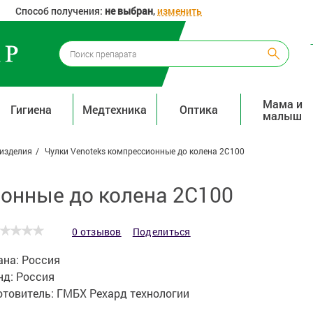
Способ получения:
не выбран
,
изменить
Мама и
Гигиена
Медтехника
Оптика
малыш
изделия
Чулки Venoteks компрессионные до колена 2С100
ионные до колена 2С100
0 отзывов
Поделиться
ана:
Россия
нд:
Россия
отовитель:
ГМБХ Рехард технологии