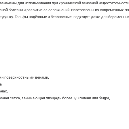
назначены для использования при хронической венозной недостаточности
ной болезни и развитие её осложнений. Изготовлены из современных г
тдушку. Гольфы надёжные и безопасные, подходят даже для беременных
ми поверхностными венами,
а,
енах,
ная сетка, занимающая площадь более 1/3 голени или бедра,