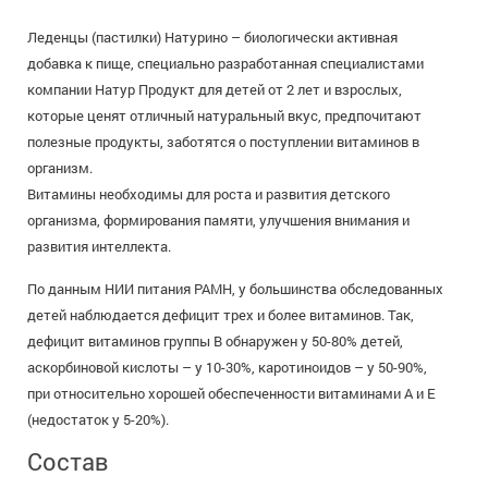
+7 (495) 921-40-74
Вакансии
Леденцы (пастилки) Натурино – биологически активная
добавка к пище, специально разработанная специалистами
компании Натур Продукт для детей от 2 лет и взрослых,
которые ценят отличный натуральный вкус, предпочитают
полезные продукты, заботятся о поступлении витаминов в
организм.
Витамины необходимы для роста и развития детского
организма, формирования памяти, улучшения внимания и
развития интеллекта.
По данным НИИ питания РАМН, у большинства обследованных
детей наблюдается дефицит трех и более витаминов. Так,
дефицит витаминов группы В обнаружен у 50-80% детей,
аскорбиновой кислоты – у 10-30%, каротиноидов – у 50-90%,
при относительно хорошей обеспеченности витаминами А и Е
(недостаток у 5-20%).
Состав