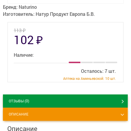
Гигиена
Бренд:
Naturino
Изготовитель:
Натур Продукт Европа Б.В.
Изделия медицинского назначения
Планирование семьи
₽
113
₽
102
Медтехника
Оптика
Наличие:
Ортопедия
Осталось: 7 шт.
Аптека на Аминьевской:
10 шт.
Мама и малыш
Уход за больными
0
ОТЗЫВЫ (
)
Витамины
и БАД
ОПИСАНИЕ
Скидки и акции
Описание