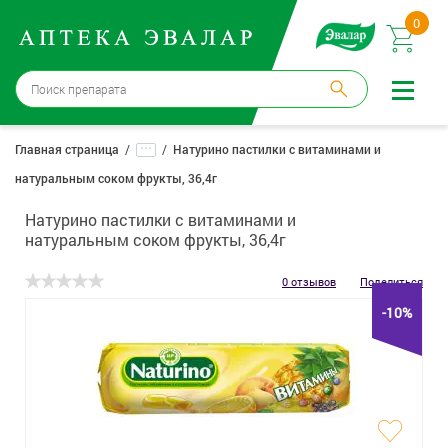
0
Москва
→
12 аптек
...
Главная страница
Натурино пастилки с витаминами и
натуральным соком фрукты, 36,4г
Войти |
Регистрация
Натурино пастилки с витаминами и
Доставка и оплата
натуральным соком фрукты, 36,4г
Способ получения:
не выбран
,
изменить
0 отзывов
Поделиться
-10%
Эвалар
Лекарства
Косметика