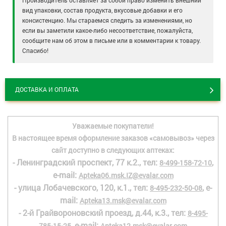
Производитель оставляет за собой право изменить внешний
вид упаковки, состав продукта, вкусовые добавки и его
консистенцию. Мы стараемся следить за изменениями, но
если вы заметили какое-либо несоответствие, пожалуйста,
сообщите нам об этом в письме или в комментарии к товару.
Спасибо!
ДОСТАВКА И ОПЛАТА
Уважаемые покупатели!
В настоящее время оформление заказов «самовывоз» через
сайт доступно в следующих аптеках:
- Ленинградский проспект, 77 к.2., тел:
,
8-499-158-72-10
e-mail:
Apteka06.msk.IZ@evalar.com
- улица Лобачевского, 120, к.1., тел:
, e-
8-495-232-50-08
mail:
Apteka13.msk@evalar.com
- 2-й Грайвороновский проезд, д.44, к.3., тел:
8-495-
, e-mail:
785-15-25
Apteka12.msk@evalar.com