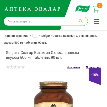
0
Москва
→
12 аптек
...
Главная страница
Solgar / Солгар Витамин С с малиновым
вкусом 500 мг таблетки, 90 шт.
Войти |
Регистрация
Solgar / Солгар Витамин С с малиновым
Доставка и оплата
вкусом 500 мг таблетки, 90 шт.
Способ получения:
не выбран
,
изменить
0 отзывов
Поделиться
-10%
Эвалар
Лекарства
Косметика