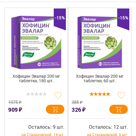
Гигиена
Изделия медицинского назначения
-15%
-15%
Планирование семьи
Медтехника
Оптика
Ортопедия
Хофицин Эвалар 200 мг
Хофицин Эвалар 200 мг
таблетки, 180 шт.
таблетки, 60 шт.
Мама и малыш
Уход за больными
₽
₽
1075
385
₽
₽
909
326
Витамины
и БАД
Скидки и акции
Осталось: 9 шт.
Осталось: 12 шт.
на Стахановской:
14 шт.
на Стахановской:
6 шт.