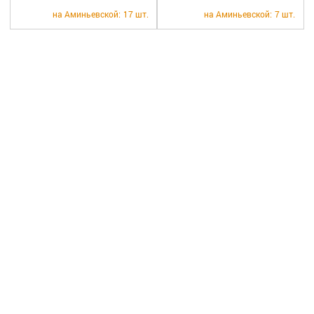
+7 (495) 921-40-74
Вакансии
на Аминьевской:
17 шт.
на Аминьевской:
7 шт.