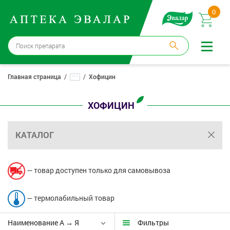
0
Москва
→
12 аптек
...
Главная страница
Хофицин
Войти |
Регистрация
ХОФИЦИН
Доставка и оплата
КАТАЛОГ
Способ получения:
не выбран
,
изменить
Эвалар
— товар доступен только для самовывоза
Лекарства
— термолабильный товар
Косметика
Наименование А → Я
Фильтры