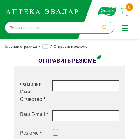
0
Москва
→
12 аптек
...
Главная страница
Отправить резюме
Войти |
Регистрация
ОТПРАВИТЬ РЕЗЮМЕ
Доставка и оплата
Фамилия
Способ получения:
не выбран
,
изменить
Имя
Эвалар
Отчество *
Лекарства
Ваш E-mail *
Косметика
Резюме *