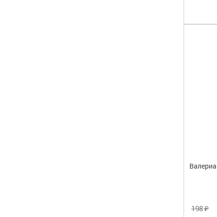
Валериа
₽
198