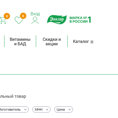
Вход
0
0
Витамины
Скидки и
Каталог
и БАД
акции
льный товар
Изготовитель
МНН
Цена