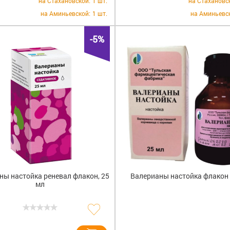
на Стахановской:
1 шт.
на Стахановс
А-церуме
на Аминьевской:
1 шт.
на Аминьевс
А+Е Вит
(
Авамис
(
-5%
Аванта
(
Аверсус
(
Аводарт
Агри
(1)
АД-Мину
Адаптол
Адванта
Аденон
(
Аденури
Адиарин
ны настойка реневал флакон, 25
Валерианы настойка флакон
Адренал
мл
Аевитам
Азарга
(1
Азелик
(3
Азитрок