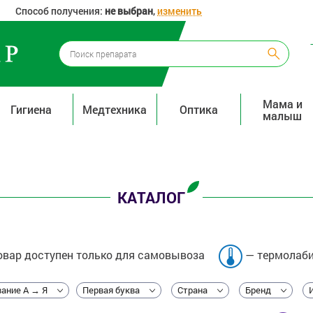
Способ получения:
не выбран
,
изменить
Мама и
Гигиена
Медтехника
Оптика
малыш
КАТАЛОГ
вар доступен только для самовывоза
— термолаби
ание А → Я
Первая буква
Страна
Бренд