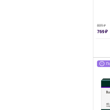
₽
809
₽
769