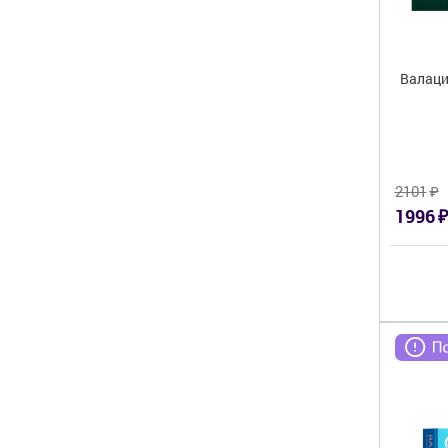
Валаци
₽
2101
₽
1996