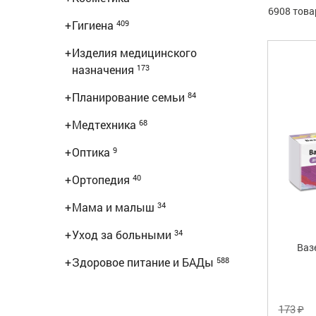
6908 това
+
Гигиена
409
+
Изделия медицинского
назначения
173
+
Планирование семьи
84
+
Медтехника
68
+
Оптика
9
+
Ортопедия
40
+
Мама и малыш
34
+
Уход за больными
34
Ваз
+
Здоровое питание и БАДы
588
₽
173