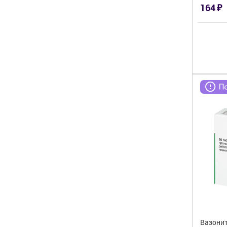
₽
164
Вазонит