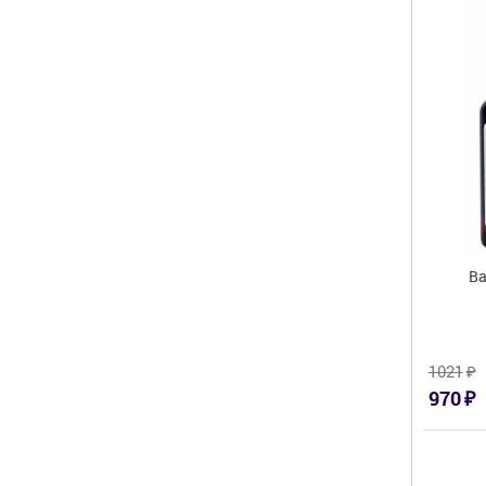
Ва
₽
1021
₽
970