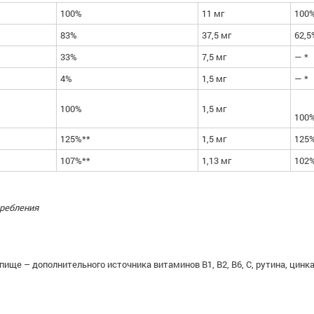
100%
11 мг
100
83%
37,5 мг
62,5
33%
7,5 мг
— *
4%
1,5 мг
— *
100%
1,5 мг
100
125%**
1,5 мг
125
107%**
1,13 мг
102
требления
пище – дополнительного источника витаминов В1, В2, В6, С, рутина, цин