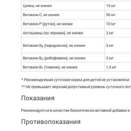
Цинка, не менее
15 мг
Витамин C, не менее
50 мг
Витамин P (рутин), не менее
10 мг
Антоцианы (из черники), не менее
2 мг
Витамин B
(пиридоксин), не менее
2 мг
6
Витамин B
(рибофлавин), не менее
2 мг
2
Витамин B
(тиамин), не менее
1,5 мг
1
* Рекомендуемая суточная норма для детей не установлена
** Не превышает верхний допустимый уровень суточного по
Показания
Рекомендуется в качестве биологически активной добавки к 
Противопоказания