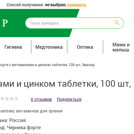
Способ получения:
не выбран
,
изменить
Мама и
Гигиена
Медтехника
Оптика
малыш
орте с витаминами и цинком таблетки, 100 шт, Эвалар
ми и цинком таблетки, 100 шт,
0 отзывов
Поделиться
мплекс витаминов для зрения
ана:
Россия
нд:
Черника форте