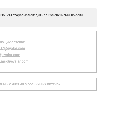
цию. Мы стараемся следить за изменениями, но если
ующих аптеках:
.IZ@evalar.com
@evalar.com
.msk@evalar.com
ками и акциями в розничных аптеках