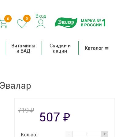
Вход
0
0
Витамины
Скидки и
Каталог
и БАД
акции
 Эвалар
₽
719
₽
507
Кол-во:
-
+