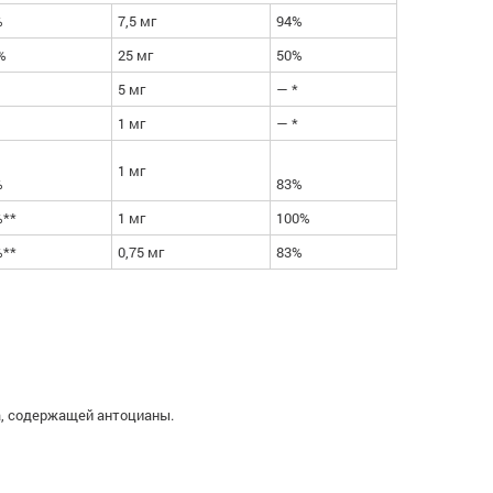
%
7,5 мг
94%
%
25 мг
50%
5 мг
— *
1 мг
— *
1 мг
%
83%
%**
1 мг
100%
%**
0,75 мг
83%
ка, содержащей антоцианы.