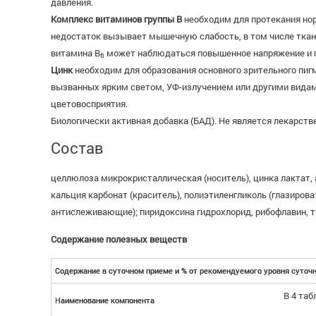
давления.
Комплекс витаминов группы B
необходим для протекания нор
недостаток вызывает мышечную слабость, в том числе ткан
витамина B
может наблюдаться повышенное напряжение и п
6
Цинк
необходим для образования основного зрительного пигм
вызванных ярким светом, УФ-излучением или другими видам
цветовосприятия.
Биологически активная добавка (БАД). Не является лекарст
Состав
целлюлоза микрокристаллическая (носитель), цинка лактат,
кальция карбонат (краситель), полиэтиленгликоль (глазирова
антислеживающие); пиридоксина гидрохлорид, рибофлавин, т
Содержание полезных веществ
Содержание в суточном приеме и % от рекомендуемого уровня суточн
В 4 таб
Наименование компонента