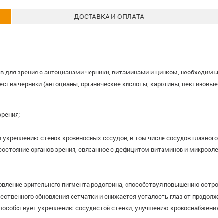
ДОСТАВКА И ОПЛАТА
в для зрения с антоцианами черники, витаминами и цинком, необходимы
ества черники (антоцианы, органические кислоты, каротины, пектиновы
зрения;
укреплению стенок кровеносных сосудов, в том числе сосудов глазного
остояние органов зрения, связанное с дефицитом витаминов и микроэл
овление зрительного пигмента родопсина, способствуя повышению остро
ественного обновления сетчатки и снижается усталость глаз от продол
способствует укреплению сосудистой стенки, улучшению кровоснабжения