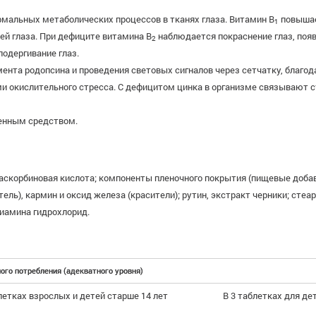
мальных метаболических процессов в тканях глаза. Витамин B
повышае
1
ей глаза. При дефиците витамина B
наблюдается покраснение глаз, появ
2
одергивание глаз.
ента родопсина и проведения световых сигналов через сетчатку, благо
и окислительного стресса. С дефицитом цинка в организме связывают 
венным средством.
 аскорбиновая кислота; компоненты пленочного покрытия (пищевые доба
тель), кармин и оксид железа (красители); рутин, экстракт черники; ст
иамина гидрохлорид.
ого потребления (адекватного уровня)
летках взрослых и детей старше 14 лет
В 3 таблетках для дет