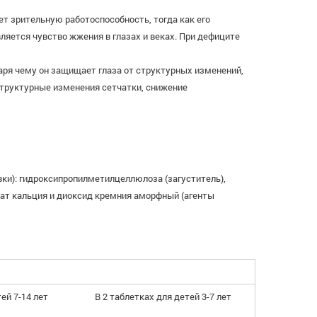
т зрительную работоспособность, тогда как его
ляется чувство жжения в глазах и веках. При дефиците
даря чему он защищает глаза от структурных изменений,
структурные изменения сетчатки, снижение
вки): гидроксипропилметилцеллюлоза (загуститель),
еарат кальция и диоксид кремния аморфный (агенты
ей 7-14 лет
В 2 таблетках для детей 3-7 лет