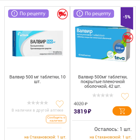
Гигиена
Изделия медицинского назначения
-5%
Планирование семьи
Медтехника
Оптика
Ортопедия
Валвир 500 мг таблетки, 10
Валвир 500мг таблетки,
шт.
покрытые пленочной
Мама и малыш
оболочкой, 42 шт.
Уход за больными
₽
4020
₽
В наличии в другой аптеке
3819
Витамины
и БАД
Сообщить о
наличии
Скидки и акции
Осталось: 1 шт.
на Стахановской:
1 шт.
на Стахановской:
1 шт.