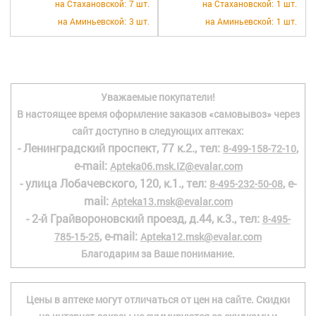
на Стахановской:
7 шт.
на Стахановской:
1 шт.
на Аминьевской:
3 шт.
на Аминьевской:
1 шт.
Уважаемые покупатели!
В настоящее время оформление заказов «самовывоз» через
сайт доступно в следующих аптеках:
- Ленинградский проспект, 77 к.2., тел:
,
8-499-158-72-10
e-mail:
Apteka06.msk.IZ@evalar.com
- улица Лобачевского, 120, к.1., тел:
, e-
8-495-232-50-08
mail:
Apteka13.msk@evalar.com
- 2-й Грайвороновский проезд, д.44, к.3., тел:
8-495-
, e-mail:
785-15-25
Apteka12.msk@evalar.com
Благодарим за Ваше понимание.
Цены в аптеке могут отличаться от цен на сайте. Скидки