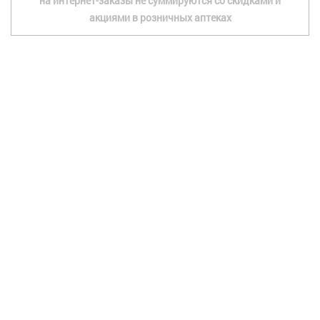
на интернет-заказы не суммируются со скидками и
акциями в розничных аптеках