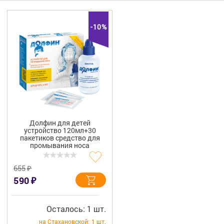
Гигиена
Изделия медицинского назначения
-10%
Планирование семьи
Медтехника
Оптика
Ортопедия
Долфин для детей
устройство 120мл+30
Мама и малыш
пакетиков средство для
промывания носа
Уход за больными
₽
655
₽
590
Витамины
и БАД
Скидки и акции
Осталось: 1 шт.
на Стахановской:
1 шт.