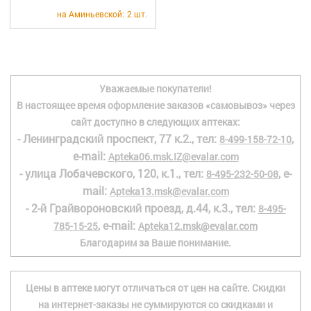
+7 (495) 921-40-74
Вакансии
на Аминьевской:
2 шт.
Уважаемые покупатели!
В настоящее время оформление заказов «самовывоз» через
сайт доступно в следующих аптеках:
- Ленинградский проспект, 77 к.2., тел:
,
8-499-158-72-10
e-mail:
Apteka06.msk.IZ@evalar.com
- улица Лобачевского, 120, к.1., тел:
, e-
8-495-232-50-08
mail:
Apteka13.msk@evalar.com
- 2-й Грайвороновский проезд, д.44, к.3., тел:
8-495-
, e-mail:
785-15-25
Apteka12.msk@evalar.com
Благодарим за Ваше понимание.
Цены в аптеке могут отличаться от цен на сайте. Скидки
на интернет-заказы не суммируются со скидками и