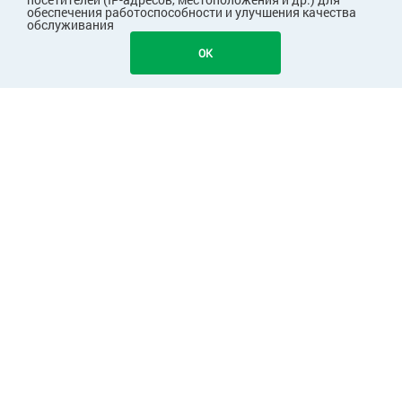
обеспечения работоспособности и улучшения качества
обслуживания
OK
ПОКУПАТЕЛЯМ
КОМПАНИЯ
ПАРТНЕРАМ
Узнавайте первыми о скидках и акциях!
Подписаться