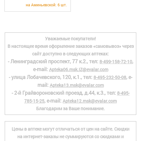
+7 (495) 921-40-74
Вакансии
на Аминьевской:
6 шт.
Уважаемые покупатели!
В настоящее время оформление заказов «самовывоз» через
сайт доступно в следующих аптеках:
- Ленинградский проспект, 77 к.2., тел:
,
8-499-158-72-10
e-mail:
Apteka06.msk.IZ@evalar.com
- улица Лобачевского, 120, к.1., тел:
, e-
8-495-232-50-08
mail:
Apteka13.msk@evalar.com
- 2-й Грайвороновский проезд, д.44, к.3., тел:
8-495-
, e-mail:
785-15-25
Apteka12.msk@evalar.com
Благодарим за Ваше понимание.
Цены в аптеке могут отличаться от цен на сайте. Скидки
на интернет-заказы не суммируются со скидками и