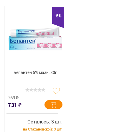
Гигиена
Изделия медицинского назначения
-5%
Планирование семьи
Медтехника
Оптика
Ортопедия
Бепантен 5% мазь, 30г
Мама и малыш
Уход за больными
₽
769
₽
731
Витамины
и БАД
Скидки и акции
Осталось: 3 шт.
на Стахановской:
3 шт.