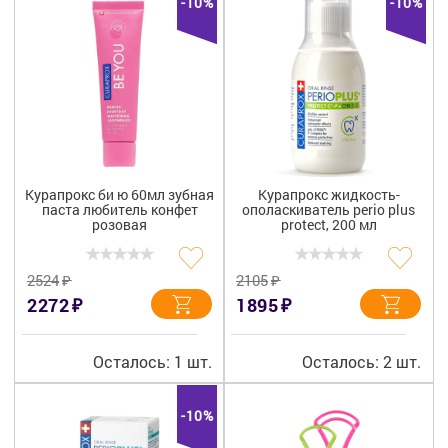
-10%
-10%
Курапрокс би ю 60мл зубная
Курапрокс жидкость-
паста любитель конфет
ополаскиватель perio plus
розовая
protect, 200 мл
₽
₽
2524
2105
₽
₽
2272
1895
Осталось: 1 шт.
Осталось: 2 шт.
-10%