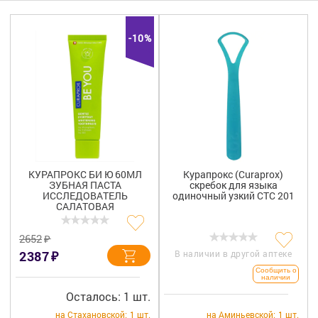
Гигиена
Изделия медицинского назначения
-10%
Планирование семьи
Медтехника
Оптика
Ортопедия
КУРАПРОКС БИ Ю 60МЛ
Курапрокс (Curaprox)
ЗУБНАЯ ПАСТА
скребок для языка
Мама и малыш
ИССЛЕДОВАТЕЛЬ
одиночный узкий CTC 201
САЛАТОВАЯ
Уход за больными
₽
2652
₽
2387
В наличии в другой аптеке
Витамины
и БАД
Сообщить о
наличии
Скидки и акции
Осталось: 1 шт.
на Стахановской:
1 шт.
на Аминьевской:
1 шт.