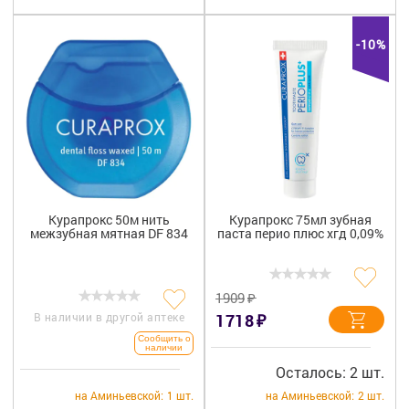
+7 (495) 921-40-74
Вакансии
-10%
Курапрокс 50м нить
Курапрокс 75мл зубная
межзубная мятная DF 834
паста перио плюс хгд 0,09%
₽
1909
₽
В наличии в другой аптеке
1718
Сообщить о
наличии
Осталось: 2 шт.
на Аминьевской:
1 шт.
на Аминьевской:
2 шт.