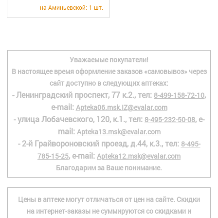
+7 (495) 921-40-74
Вакансии
на Аминьевской:
1 шт.
Уважаемые покупатели!
В настоящее время оформление заказов «самовывоз» через
сайт доступно в следующих аптеках:
- Ленинградский проспект, 77 к.2., тел:
,
8-499-158-72-10
e-mail:
Apteka06.msk.IZ@evalar.com
- улица Лобачевского, 120, к.1., тел:
, e-
8-495-232-50-08
mail:
Apteka13.msk@evalar.com
- 2-й Грайвороновский проезд, д.44, к.3., тел:
8-495-
, e-mail:
785-15-25
Apteka12.msk@evalar.com
Благодарим за Ваше понимание.
Цены в аптеке могут отличаться от цен на сайте. Скидки
на интернет-заказы не суммируются со скидками и