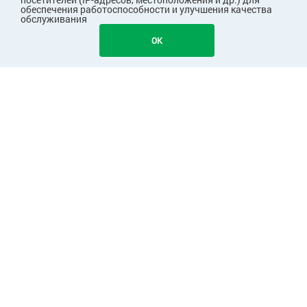
обеспечения работоспособности и улучшения качества
обслуживания
OK
ПОКУПАТЕЛЯМ
КОМПАНИЯ
ПАРТНЕРАМ
Узнавайте первыми о скидках и акциях!
Подписаться