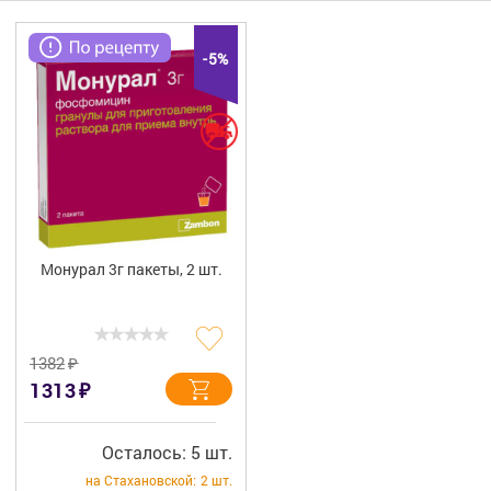
Гигиена
Изделия медицинского назначения
-5%
Планирование семьи
Медтехника
Оптика
Ортопедия
Монурал 3г пакеты, 2 шт.
Мама и малыш
Уход за больными
₽
1382
₽
1313
Витамины
и БАД
Скидки и акции
Осталось: 5 шт.
на Стахановской:
2 шт.