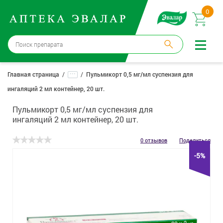
0
Москва
→
12 аптек
...
Главная страница
Пульмикорт 0,5 мг/мл суспензия для
ингаляций 2 мл контейнер, 20 шт.
Войти |
Регистрация
Пульмикорт 0,5 мг/мл суспензия для
Доставка и оплата
ингаляций 2 мл контейнер, 20 шт.
Способ получения:
не выбран
,
изменить
0 отзывов
Поделиться
-5%
Эвалар
Лекарства
Косметика