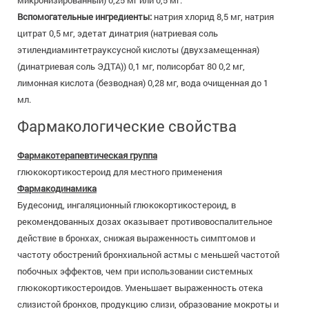
микронизированный) 0,25 мг или 0,5 мг.
Вспомогательные ингредиенты:
натрия хлорид 8,5 мг, натрия
цитрат 0,5 мг, эдетат динатрия (натриевая соль
этилендиаминтетрауксусной кислоты (двухзамещенная)
(динатриевая соль ЭДТА)) 0,1 мг, полисорбат 80 0,2 мг,
лимонная кислота (безводная) 0,28 мг, вода очищенная до 1
мл.
Фармакологические свойства
Фармакотерапевтическая группа
глюкокортикостероид для местного применения
Фармакодинамика
Будесонид, ингаляционный глюкокортикостероид, в
рекомендованных дозах оказывает противовоспалительное
действие в бронхах, снижая выраженность симптомов и
частоту обострений бронхиальной астмы с меньшей частотой
побочных эффектов, чем при использовании системных
глюкокортикостероидов. Уменьшает выраженность отека
слизистой бронхов, продукцию слизи, образование мокроты и