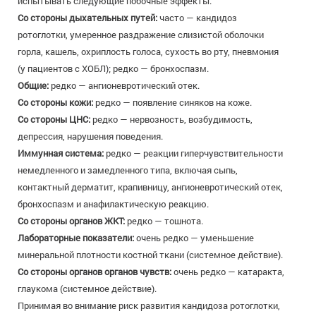
испытывать следующие побочные эффекты.
Со стороны дыхательных путей:
часто — кандидоз
ротоглотки, умеренное раздражение слизистой оболочки
горла, кашель, охриплость голоса, сухость во рту, пневмония
(у пациентов с ХОБЛ); редко — бронхоспазм.
Общие:
редко — ангионевротический отек.
Со стороны кожи:
редко — появление синяков на коже.
Со стороны ЦНС:
редко — нервозность, возбудимость,
депрессия, нарушения поведения.
Иммунная система:
редко — реакции гиперчувствительности
немедленного и замедленного типа, включая сыпь,
контактный дерматит, крапивницу, ангионевротический отек,
бронхоспазм и анафилактическую реакцию.
Со стороны органов ЖКТ:
редко — тошнота.
Лабораторные показатели:
очень редко — уменьшение
минеральной плотности костной ткани (системное действие).
Со стороны органов органов чувств:
очень редко — катаракта,
глаукома (системное действие).
Принимая во внимание риск развития кандидоза ротоглотки,