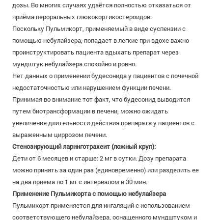
дозы. Во многих случаях удаётся полностью отказаться от
приёма пероральных глюкокортикостероидов.
Поскольку Пульмикорт, применяемый в виде суспензии с
помощью небулайзера, попадает в легкие при вдохе важно
проинструктировать пациента вдыхать препарат через
мундштук небулайзера спокойно и ровно.
Нет данных о применении будесонида у пациентов с почечной
недостаточностью или нарушением функции печени.
Принимая во внимание тот факт, что будесонид выводится
путем биотрансформации в печени, можно ожидать
увеличения длительности действия препарата у пациентов с
выраженным циррозом печени.
Стенозирующий ларинготрахеит (ложный круп):
Дети от 6 месяцев и старше: 2 мг в сутки. Дозу препарата
можно принять за один раз (единовременно) или разделить ее
на два приема по 1 мг с интервалом в 30 мин.
Применение Пульмикорта с помощью небулайзера
Пульмикорт применяется для ингаляций с использованием
соответствующего небулайзера, оснащенного мундштуком и