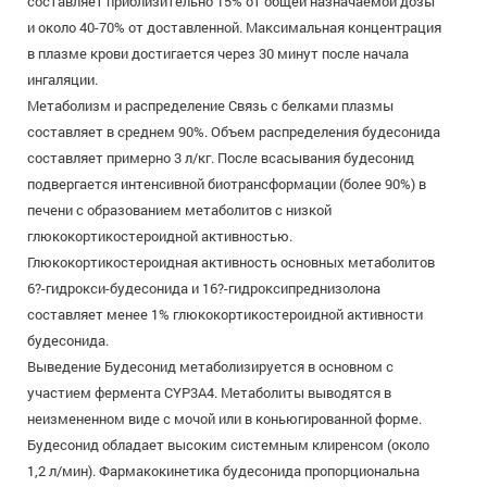
составляет приблизительно 15% от общей назначаемой дозы
и около 40-70% от доставленной. Максимальная концентрация
в плазме крови достигается через 30 минут после начала
ингаляции.
Метаболизм и распределение Связь с белками плазмы
составляет в среднем 90%. Объем распределения будесонида
составляет примерно 3 л/кг. После всасывания будесонид
подвергается интенсивной биотрансформации (более 90%) в
печени с образованием метаболитов с низкой
глюкокортикостероидной активностью.
Глюкокортикостероидная активность основных метаболитов
6?-гидрокси-будесонида и 16?-гидроксипреднизолона
составляет менее 1% глюкокортикостероидной активности
будесонида.
Выведение Будесонид метаболизируется в основном с
участием фермента CYP3A4. Метаболиты выводятся в
неизмененном виде с мочой или в коньюгированной форме.
Будесонид обладает высоким системным клиренсом (около
1,2 л/мин). Фармакокинетика будесонида пропорциональна