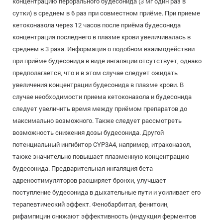
концентрацию перорального будесонида (3 мг один раз в
сутки) в среднем в 6 раз при совместном приёме. При приеме
кетоконазола через 12 часов после приёма будесонида
концентрация последнего в плазме крови увеличивалась в
среднем в 3 раза. Информация о подобном взаимодействии
при приёме будесонида в виде ингаляции отсутствует, однако
предполагается, что и в этом случае следует ожидать
увеличения концентрации будесонида в плазме крови. В
случае необходимости приема кетоконазола и будесонида
следует увеличить время между приёмом препаратов до
максимально возможного. Также следует рассмотреть
возможность снижения дозы будесонида. Другой
потенциальный ингибитор CYP3A4, например, итраконазол,
также значительно повышает плазменную концентрацию
будесонида. Предварительная ингаляция бета-
адреностимуляторов расширяет бронхи, улучшает
поступление будесонида в дыхательные пути и усиливает его
терапевтический эффект. Фенобарбитал, фенитоин,
рифампицин снижают эффективность (индукция ферментов