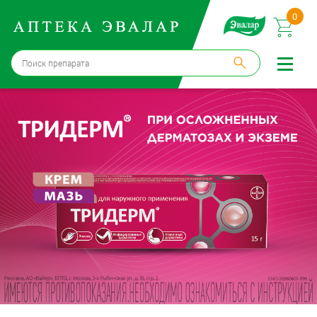
0
Москва
→
12 аптек
Войти |
Регистрация
Доставка и оплата
Способ получения:
не выбран
,
изменить
Эвалар
Лекарства
Косметика