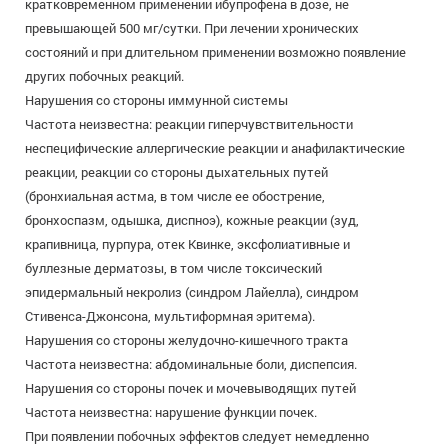
кратковременном применении ибупрофена в дозе, не
превышающей 500 мг/сутки. При лечении хронических
состояний и при длительном применении возможно появление
других побочных реакций.
Нарушения со стороны иммунной системы
Частота неизвестна: реакции гиперчувствительности
неспецифические аллергические реакции и анафилактические
реакции, реакции со стороны дыхательных путей
(бронхиальная астма, в том числе ее обострение,
бронхоспазм, одышка, диспноэ), кожные реакции (зуд,
крапивница, пурпура, отек Квинке, эксфолиативные и
буллезные дерматозы, в том числе токсический
эпидермальный некролиз (синдром Лайелла), синдром
Стивенса-Джонсона, мультиформная эритема).
Нарушения со стороны желудочно-кишечного тракта
Частота неизвестна: абдоминальные боли, диспепсия.
Нарушения со стороны почек и мочевыводящих путей
Частота неизвестна: нарушение функции почек.
При появлении побочных эффектов следует немедленно