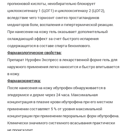
пропионовой кислоты, неизбирательно блокирует
циклооксигеназу 1 (ЦОГ-1) и циклооксигеназу 2 (ЦОГ-2),
вследствие чего тормозит синтез простагландинов
медиаторов боли, воспаления и гипертермической реакции.
При нанесении на кожу гель оказывает дополнительный
охлаждающий эффект за счет быстрого испарения
содержащегося в составе спирта бензилового.
Фармакологические свойства:
Препарат Нурофен Экспресс в лекарственной форме гель для
наружного применения легко наносится и быстро впитывается
в кожу.
Фармакокинетика:
После нанесения на кожу ибупрофен обнаруживается в
эпидермисе и дерме через 24 часа. Максимальная
концентрация в плазме крови ибупрофена при его местном
применении составляет 5 % от уровня максимальной
концентрации при применении пероральных форм ибупрофена.
Клинически значимого системного всасывания практически
не происходит.