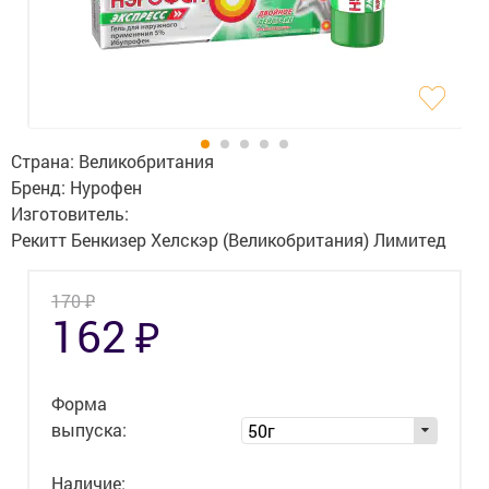
Гигиена
Изделия медицинского назначения
Планирование семьи
Медтехника
Страна:
Великобритания
Бренд:
Нурофен
Оптика
Изготовитель:
Рекитт Бенкизер Хелскэр (Великобритания) Лимитед
Ортопедия
Мама и малыш
₽
170
₽
162
Уход за больными
Витамины
и БАД
Форма
выпуска:
50г
Скидки и акции
Наличие: