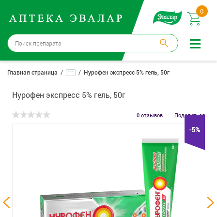
0
Москва
→
12 аптек
...
Главная страница
Нурофен экспресс 5% гель, 50г
Войти |
Регистрация
Нурофен экспресс 5% гель, 50г
Доставка и оплата
0 отзывов
Поделиться
-5%
Способ получения:
не выбран
,
изменить
Эвалар
Лекарства
Косметика