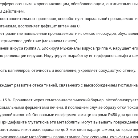
нтерфероногенным, жаропонижающим, обезболивающим, антигистаминны
м действием.
восстановительных процессов, способствует нормальной проницаемости 
ганизма, восполняет дефицит витамина С.
ает развитие повышенной проницаемости и ломкости сосудов, обуславли
лергическое действие (механизм неясен).
нии вируса гриппа А. Блокируя М2-каналы вируса гриппа А, нарушает ег
 репликации вирусов. Индуцирует выработку интерферонов альфа и гам
ть капилляров, отечность и воспаление, укрепляет сосудистую стенку.
еждает развитие отека тканей, связанного с высвобождением гистамина
 - 15 %. Проникает через гематоэнцефалический барьер. Метаболизирует
осомальными ферментами печени. В последнем случае образуются токс
туровой кислотой. Основными изоферментами цитохрома Р450 для данн
. При дефиците глутатиона эти метаболиты могут вызывать повреждени
ацетамола и метоксилирование до 3-метокси-парацетамола, которые в
нъюгированные метаболиты парацетамола (глюкурониды, сульфаты и ко