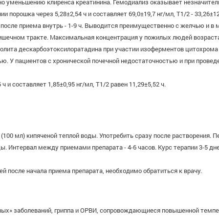
но уменьшению клиренса креатинина. Гемодиализ оказывает незначител
порошка через 5,28±2,54 ч и составляет 69,0±19,7 нг/мл, T1/2 - 33,26±12
сле приема внутрь - 1-9 ч. Выводится преимущественно с желчью и в ме
шечном тракте. Максимальная концентрация у пожилых людей возрастает
болита дескарбоэтоксилоратадина при участии изоферментов цитохрома 
ю. У пациентов с хронической почечной недостаточностью и при прове
 и составляет 1,85±0,95 нг/мл, T1/2 равен 11,29±5,52 ч.
(100 мл) кипяченой теплой воды. Употребить сразу после растворения. 
еды. Интервал между приемами препарата - 4-6 часов. Курс терапии 3-5 
ей после начала приема препарата, необходимо обратиться к врачу.
ных» заболеваний, гриппа и ОРВИ, сопровождающиеся повышенной темпер