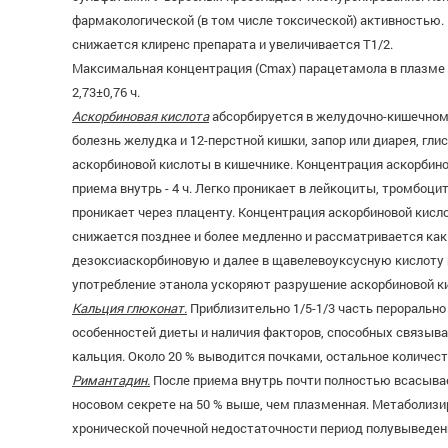
фармакологической (в том числе токсической) активностью.
снижается клиренс препарата и увеличивается T1/2.
Максимальная концентрация (Cmax) парацетамола в плазме кр
2,73±0,76 ч.
Аскорбиновая кислота
абсорбируется в желудочно-кишечном 
болезнь желудка и 12-перстной кишки, запор или диарея, г
аскорбиновой кислоты в кишечнике. Концентрация аскорбино
приема внутрь - 4 ч. Легко проникает в лейкоциты, тромбоци
проникает через плаценту. Концентрация аскорбиновой кисл
снижается позднее и более медленно и рассматривается как
дезоксиаскорбиновую и далее в щавелевоуксусную кислоту и
употребление этанола ускоряют разрушение аскорбиновой ки
Кальция глюконат.
Приблизительно 1/5-1/3 часть перорально
особенностей диеты и наличия факторов, способных связыва
кальция. Около 20 % выводится почками, остальное количеств
Римантадин.
После приема внутрь почти полностью всасывает
носовом секрете на 50 % выше, чем плазменная. Метаболизир
хронической почечной недостаточности период полувыведения