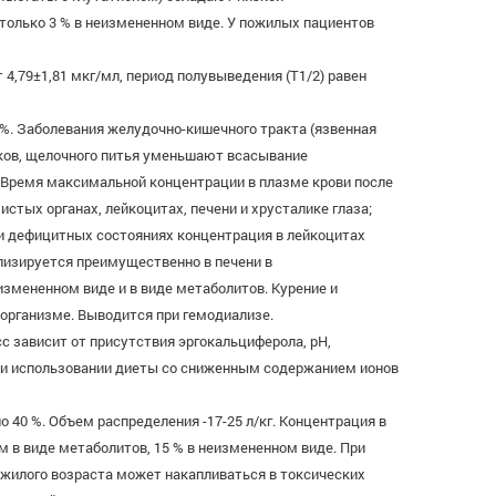
только 3 % в неизмененном виде. У пожилых пациентов
4,79±1,81 мкг/мл, период полувыведения (T1/2) равен
%. Заболевания желудочно-кишечного тракта (язвенная
соков, щелочного питья уменьшают всасывание
. Время максимальной концентрации в плазме крови после
истых органах, лейкоцитах, печени и хрусталике глаза;
ри дефицитных состояниях концентрация в лейкоцитах
лизируется преимущественно в печени в
измененном виде и в виде метаболитов. Курение и
организме. Выводится при гемодиализе.
с зависит от присутствия эргокальциферола, pH,
е и использовании диеты со сниженным содержанием ионов
 40 %. Объем распределения -17-25 л/кг. Концентрация в
м в виде метаболитов, 15 % в неизмененном виде. При
пожилого возраста может накапливаться в токсических