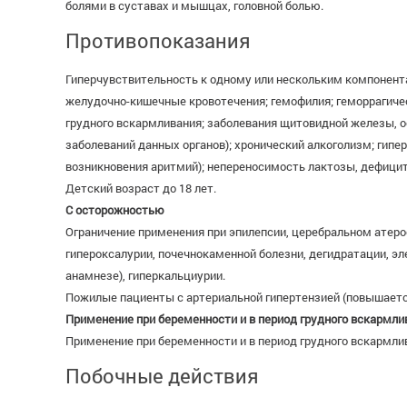
болями в суставах и мышцах, головной болью.
Противопоказания
Гиперчувствительность к одному или нескольким компонента
желудочно-кишечные кровотечения; гемофилия; геморрагичес
грудного вскармливания; заболевания щитовидной железы, о
заболеваний данных органов); хронический алкоголизм; гип
возникновения аритмий); непереносимость лактозы, дефицит
Детский возраст до 18 лет.
С осторожностью
Ограничение применения при эпилепсии, церебральном атеро
гипероксалурии, почечнокаменной болезни, дегидратации, э
анамнезе), гиперкальциурии.
Пожилые пациенты с артериальной гипертензией (повышается
Применение при беременности и в период грудного вскармли
Применение при беременности и в период грудного вскармли
Побочные действия