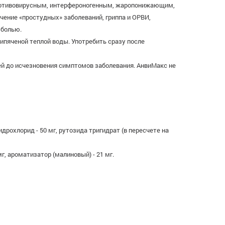
 противовирусным, интерфероногенным, жаропонижающим,
ение «простудных» заболеваний, гриппа и ОРВИ,
 болью.
кипяченой теплой воды. Употребить сразу после
ней до исчезновения симптомов заболевания. АнвиМакс не
идрохлорид - 50 мг, рутозида тригидрат (в пересчете на
мг, ароматизатор (малиновый) - 21 мг.