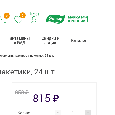
Вход
0
0
Витамины
Скидки и
Каталог
и БАД
акции
товления раствора пакетики, 24 шт.
акетики, 24 шт.
₽
858
₽
815
Кол-во:
-
+