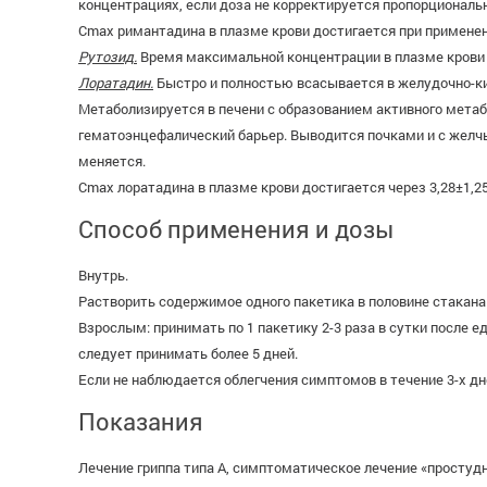
концентрациях, если доза не корректируется пропорциональ
Cmax римантадина в плазме крови достигается при применении 
Рутозид.
Время максимальной концентрации в плазме крови по
Лоратадин.
Быстро и полностью всасывается в желудочно-ки
Метаболизируется в печени с образованием активного мета
гематоэнцефалический барьер. Выводится почками и с желчь
меняется.
Cmax лоратадина в плазме крови достигается через 3,28±1,25 ч
Способ применения и дозы
Внутрь.
Растворить содержимое одного пакетика в половине стакана 
Взрослым: принимать по 1 пакетику 2-3 раза в сутки после 
следует принимать более 5 дней.
Если не наблюдается облегчения симптомов в течение 3-х дн
Показания
Лечение гриппа типа А, симптоматическое лечение «простуд