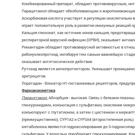
Комбинированный препарат, обладает противовирусным, и
Парацетамол обладает обезболивающим и жаропонижающи
Аскорбиновая кислота участвует в регуляции окислительно-
играет положительную роль в развитии иммунных реакций ор
Кальция глюконат, как источник ионов кальция, предотвращ
респираторной вирусной инфекции (ОРВИ), оказывает антиал
Римантадин обладает противовирусной активностью в отноше
рибонуклеопротеид, ингибируя тем самым важнейшую стадию
оказывает антитоксическое действие.
Рутозид является ангиопротектором. Уменьшает проницаемос
эритроцитов.
Лоратадин - блокатор Н1-гистаминовых рецепторов, предупр
Фармакокинетика
Парацетамол.
Абсорбция - высокая. Связь с белками плазмы
глюкуронидами, конъюгация с сульфатами, окисление микр
конъюгируют с глутатионом, а затем с цистеином и меркап
(преимущественно), CYP1A2 и CYP3A4 (второстепенная роль)
метаболизма являются гидроксилирование до 3-гидроксипар
сульфатами. У взрослых преобладает глюкуронирование. Ко