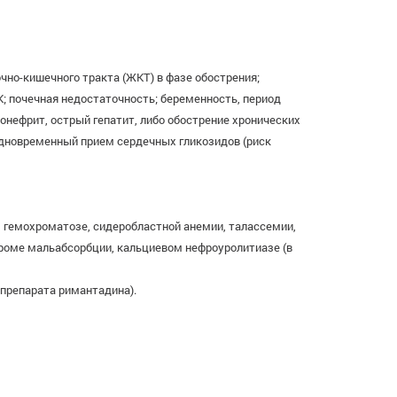
но-кишечного тракта (ЖКТ) в фазе обострения;
; почечная недостаточность; беременность, период
онефрит, острый гепатит, либо обострение хронических
 одновременный прием сердечных гликозидов (риск
 гемохроматозе, сидеробластной анемии, талассемии,
дроме мальабсорбции, кальциевом нефроуролитиазе (в
 препарата римантадина).