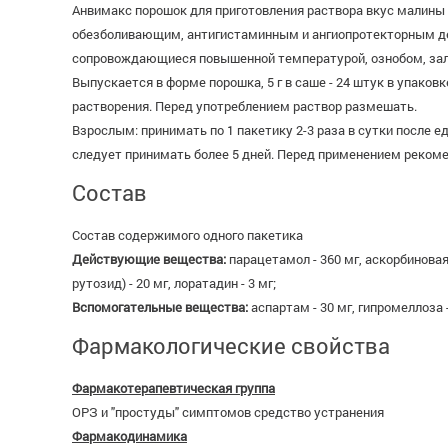
Анвимакс порошок для приготовления раствора вкус малины
обезболивающим, антигистаминным и ангиопротекторным дей
сопровождающиеся повышенной температурой, ознобом, зало
Выпускается в форме порошка, 5 г в саше - 24 штук в упаков
растворения. Перед употреблением раствор размешать.
Взрослым: принимать по 1 пакетику 2-3 раза в сутки после 
следует принимать более 5 дней. Перед применением рекоме
Состав
Состав содержимого одного пакетика
Действующие вещества:
парацетамол - 360 мг, аскорбиновая 
рутозид) - 20 мг, лоратадин - 3 мг;
Вспомогательные вещества:
аспартам - 30 мг, гипромеллоза 
Фармакологические свойства
Фармакотерапевтическая группа
ОРЗ и "простуды" симптомов средство устранения
Фармакодинамика