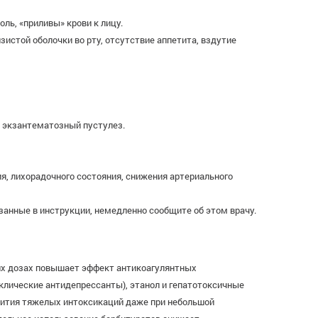
ль, «приливы» крови к лицу.
истой оболочки во рту, отсутствие аппетита, вздутие
 экзантематозный пустулез.
я, лихорадочного состояния, снижения артериального
анные в инструкции, немедленно сообщите об этом врачу.
их дозах повышает эффект антикоагулянтных
клические антидепрессанты), этанол и гепатотоксичные
ития тяжелых интоксикаций даже при небольшой