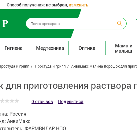
Способ получения:
не выбран
,
изменить
Мама и
Гигиена
Медтехника
Оптика
малыш
Простуда и грипп
Простуда и грипп
Анвимакс малина порошок для приго
для приготовления раствора п
0 отзывов
Поделиться
ана:
Россия
нд:
АнвиМакс
отовитель:
ФАРМВИЛАР НПО