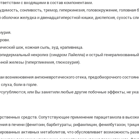
тветствии с входящими в состав компонентами.
имость, сонливость, тремор, гиперкинезия, головокружение, головная бо
оболочки желудка и двенадцатиперстной кишки, диспепсия, сухость слиз
иурия.
рови.
ческий шок, кожная сыпь, зуд, крапивница.
эпидермальный некролиз (синдром Лайелла) и острый генерализованный
ной железы (гипергликемия, глюкозурия).
и возникновения ангионевротического отека, предобморочного состояни
луха, боли в горле.
сугубляются, или Вы заметили любые другие побочные эффекты, не указ
рственных средств. Сопутствующее применение парацетамола в высок
ия в печени (фенитоин, барбитураты, рифампицин, фенилбутазон, трици
ированных активных метаболитов, что обусловливает возможность разв