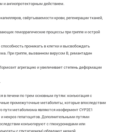
м и ангиопротекторным действием.
капилляров, свёртываемости крови, регенерации тканей,
вающих геморрагические процессы при гриппе и острой
о способность проникать в клетки и высвобождать
ма. При гриппе, вызванном вирусом В, римантадин
 Тормозит агрегацию и увеличивает степень деформации
.
ся в печени по трем основным путям: конъюгация с
ичные промежуточные метаболиты, которые впоследствии
ого пути метаболизма являются изофермент CYP2E1
е и некроз гепатоцитов. Дополнительными путями
последствии конъюгируют с глюкуронидами или
нъюгаты с глутатионом) обладают низкой