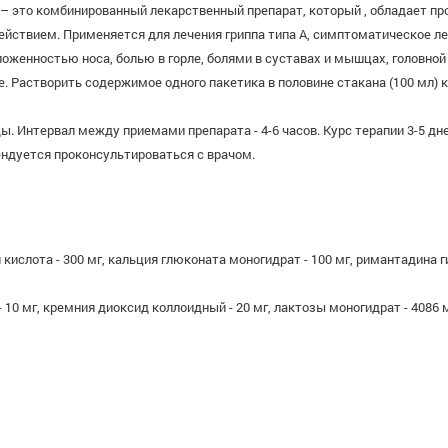
 – это комбинированный лекарственный препарат, который , обладает
ствием. Применяется для лечения гриппа типа А, симптоматическое леч
женностью носа, болью в горле, болями в суставах и мышцах, головной
ке. Растворить содержимое одного пакетика в половине стакана (100 мл) 
еды. Интервал между приемами препарата - 4-6 часов. Курс терапии 3-5 д
ндуется проконсультироваться с врачом.
кислота - 300 мг, кальция глюконата моногидрат - 100 мг, римантадина г
- 10 мг, кремния диоксид коллоидный - 20 мг, лактозы моногидрат - 4086 