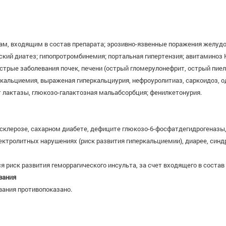
м, входящим в состав препарата; эрозивно-язвенные поражения желудоч
кий диатез; гипопротромбинемия; портальная гипертензия; авитаминоз К
стрые заболевания почек, печени (острый гломерулонефрит, острый пиел
еркальциемия, выраженая гиперкальциурия, нефроуролитиаз, саркоидоз,
 лактазы, глюкозо-галактозная мальабсорбция; фенилкетонурия.
склерозе, сахарном диабете, дефиците глюкозо-6-фосфатдегидрогеназы,
лектролитных нарушениях (риск развития гиперкальциемии), диарее, син
 риск развития геморрагического инсульта, за счет входящего в состав
вания
вания противопоказано.