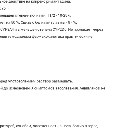
ьное действие на клиренс римантадина.
,76 ч.
ньшей степени почками. T1/2 - 10-25 ч.
 на 50 %. Связь с белками плазмы - 97 %.
CYP3A4 и в меньшей степени CYP2D6. Не проникает через
дении гемодиализа фармакокинетика практически не
Перед употреблением раствор размешать.
дней до исчезновения симптомов заболевания. АнвиМакс® не
атурой, ознобом, заложенностью носа, болью в горле,