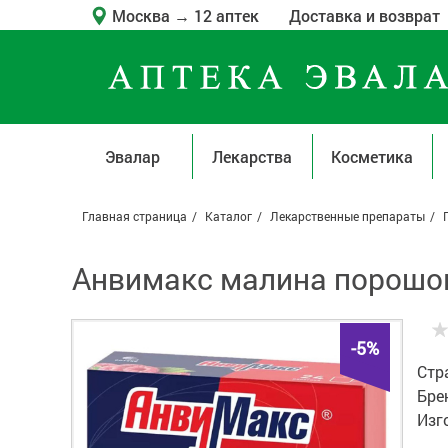
Москва
→
12 аптек
Доставка и возврат
Эвалар
Лекарства
Косметика
Главная страница
Каталог
Лекарственные препараты
Анвимакс малина порошок 
-5%
Стр
Бре
Изг