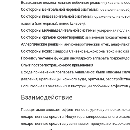
Возможные нежелательные побочные реакции указаны в соо
Со стороны центральной нервной системы:
повышенная возбуд
Со стороны пищеварительной системы:
поражение слизистой 
живота (метеоризм), понос (диарея).
Со стороны мочевыделительной системы:
умеренная поллак
Со стороны органов кроветворения:
изменения показателей к
Аллергические реакции:
ангионевротический отек, анафилакти
Со стороны кожи:
синдром Стивенса-Джонсона, токсический 
Прочие:
угнетение функции инсулярного аппарата поджелудоч
Опыт пострегистрационного применения
В ходе применения препарата АнвиМакс® были описаны случа
давления, крапивницы, кожного зуда, эритемы, расстройства с
Если любые из указанных в инструкции побочных эффектов у
Взаимодействие
Парацетамол снижает эффективность урикозурических лека
лекарственных средств. Индукторы микросомального окислен
лекарственные средства увеличивают продукцию гидроксил