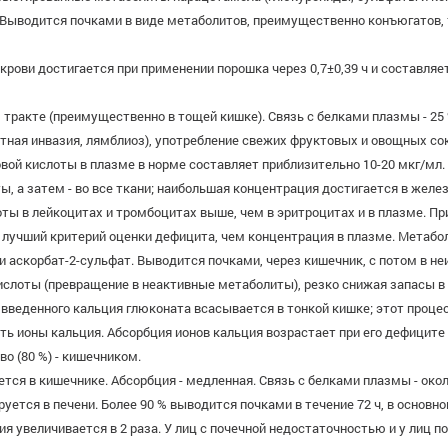
 Выводится почками в виде метаболитов, преимущественно конъюгатов, 
ови достигается при применении порошка через 0,7±0,39 ч и составляет 
тракте (преимущественно в тощей кишке). Связь с белками плазмы - 25 
листная инвазия, лямблиоз), употребление свежих фруктовых и овощных 
вой кислоты в плазме в норме составляет приблизительно 10-20 мкг/мл
ты, а затем - во все ткани; наибольшая концентрация достигается в желез
оты в лейкоцитах и тромбоцитах выше, чем в эритроцитах и в плазме. П
 лучший критерий оценки дефицита, чем концентрация в плазме. Метабо
 аскорбат-2-сульфат. Выводится почками, через кишечник, с потом в не
слоты (превращение в неактивные метаболиты), резко снижая запасы в 
 введенного кальция глюконата всасывается в тонкой кишке; этот процес
ть ионы кальция. Абсорбция ионов кальция возрастает при его дефицит
о (80 %) - кишечником.
ся в кишечнике. Абсорбция - медленная. Связь с белками плазмы - около
уется в печени. Более 90 % выводится почками в течение 72 ч, в основно
 увеличивается в 2 раза. У лиц с почечной недостаточностью и у лиц 