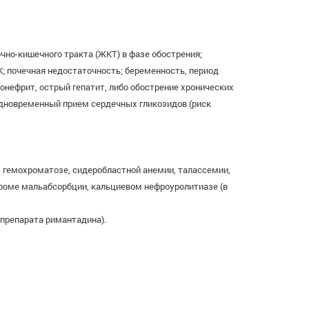
но-кишечного тракта (ЖКТ) в фазе обострения;
; почечная недостаточность; беременность, период
онефрит, острый гепатит, либо обострение хронических
 одновременный прием сердечных гликозидов (риск
 гемохроматозе, сидеробластной анемии, талассемии,
дроме мальабсорбции, кальциевом нефроуролитиазе (в
 препарата римантадина).