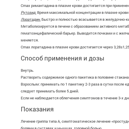
Cmax римантадина в плазме крови достигается при применении 
Рутозид.
Время максимальной концентрации в плазме крови п
Лоратадин.
Быстро и полностью всасывается в желудочно-ки
Метаболизируется в печени с образованием активного мета
гематоэнцефалический барьер. Выводится почками и с желчь
меняется.
Cmax лоратадина в плазме крови достигается через 3,28±1,25 ч
Способ применения и дозы
Внутрь.
Растворить содержимое одного пакетика в половине стакана 
Взрослым: принимать по 1 пакетику 2-3 раза в сутки после 
следует принимать более 5 дней.
Если не наблюдается облегчения симптомов в течение 3-х дн
Показания
Лечение гриппа типа А, симптоматическое лечение «простуд
болями в суставах и мышцах, головной болью.