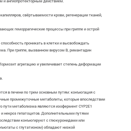
м и ангиопротекторным действием.
капилляров, свёртываемости крови, регенерации тканей,
вающих геморрагические процессы при гриппе и острой
о способность проникать в клетки и высвобождать
ма. При гриппе, вызванном вирусом В, римантадин
 Тормозит агрегацию и увеличивает степень деформации
а.
тся в печени по трем основным путям: конъюгация с
ичные промежуточные метаболиты, которые впоследствии
ого пути метаболизма являются изофермент CYP2E1
е и некроз гепатоцитов. Дополнительными путями
последствии конъюгируют с глюкуронидами или
нъюгаты с глутатионом) обладают низкой