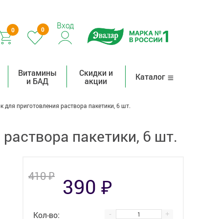
Вход
0
0
Витамины
Скидки и
Каталог
и БАД
акции
 для приготовления раствора пакетики, 6 шт.
раствора пакетики, 6 шт.
₽
410
₽
390
Кол-во:
-
+