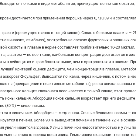
 Выводится почками в виде метаболитов, преимущественно конъюгатов, 
ови достигается при применении порошка через 0,7±0,39 ч и составляет 
тракте (преимущественно в тощей кишке). Связь с белками плазмы — 25
листная инвазия, лямблиоз), употребление свежих фруктовых и овощных 
вой кислоты в плазме в норме составляет приблизительно 10-20 мкг/мл
ты, а затем — во все ткани; наибольшая концентрация достигается в жел
оты в лейкоцитах и тромбоцитах выше, чем в эритроцитах и в плазме. П
 лучший критерий оценки дефицита, чем концентрация в плазме. Метабо
 аскорбат-2-сульфат. Выводится почками, через кишечник, с потом в не
слоты (превращение в неактивные метаболиты), резко снижая запасы в 
 введенного кальция глюконата всасывается в тонкой кишке; этот процес
ть ионы кальция. Абсорбция ионов кальция возрастает при его дефицит
во (80 %) — кишечником.
тся в кишечнике. Абсорбция — медленная. Связь с белками плазмы — ок
руется в печени. Более 90 % выводится почками в течение 72 ч, в основ
 увеличивается в 2 раза. У лиц с почечной недостаточностью и у лиц 
но уменьшению клиренса креатинина. Гемодиализ оказывает незначител