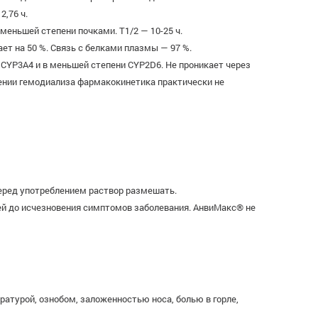
2,76 ч.
еньшей степени почками. T1/2 — 10-25 ч.
т на 50 %. Связь с белками плазмы — 97 %.
CYP3A4 и в меньшей степени CYP2D6. Не проникает через
дении гемодиализа фармакокинетика практически не
Перед употреблением раствор размешать.
дней до исчезновения симптомов заболевания. АнвиМакс® не
атурой, ознобом, заложенностью носа, болью в горле,