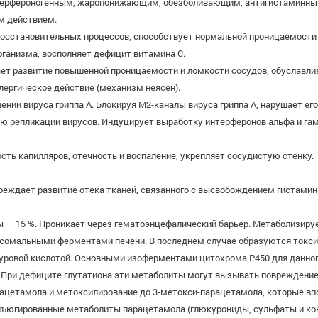
нтерфероногенным, жаропонижающим, обезболивающим, антигистаминны
м действием.
восстановительных процессов, способствует нормальной проницаемости 
ганизма, восполняет дефицит витамина С.
ает развитие повышенной проницаемости и ломкости сосудов, обуславли
лергическое действие (механизм неясен).
нии вируса гриппа А. Блокируя М2-каналы вируса гриппа А, нарушает ег
 репликации вирусов. Индуцирует выработку интерферонов альфа и гам
ть капилляров, отечность и воспаление, укрепляет сосудистую стенку.
реждает развитие отека тканей, связанного с высвобождением гистамин
 — 15 %. Проникает через гематоэнцефалический барьер. Метаболизируе
осомальными ферментами печени. В последнем случае образуются токс
туровой кислотой. Основными изоферментами цитохрома Р450 для данн
. При дефиците глутатиона эти метаболиты могут вызывать повреждени
ацетамола и метоксилирование до 3-метокси-парацетамола, которые в
нъюгированные метаболиты парацетамола (глюкурониды, сульфаты и ко