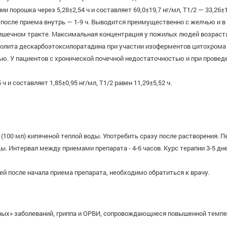
порошка через 5,28±2,54 ч и составляет 69,0±19,7 нг/мл, T1/2 — 33,26±1
осле приема внутрь — 1-9 ч. Выводится преимущественно с желчью и в м
шечном тракте. Максимальная концентрация у пожилых людей возрастае
болита дескарбоэтоксилоратадина при участии изоферментов цитохрома 
ю. У пациентов с хронической почечной недостаточностью и при прове
 и составляет 1,85±0,95 нг/мл, T1/2 равен 11,29±5,52 ч.
(100 мл) кипяченой теплой воды. Употребить сразу после растворения. 
еды. Интервал между приемами препарата - 4-6 часов. Курс терапии 3-5 
ей после начала приема препарата, необходимо обратиться к врачу.
ных» заболеваний, гриппа и ОРВИ, сопровождающиеся повышенной темпер