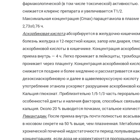
фармакологической (в том числе токсической) активностью.
снижается клиренс препарата и увеличивается T1/2.
Максимальная концентрация (Cmax) парацетамола в плазме кр
2,73±0,76 ч.
Аскорбиновая кислота
абсорбируется в желудочно-кишечном 
болезнь желудка и 12-перстной кишки, запор или диарея, г
аскорбиновой кислоты в кишечнике. Концентрация аскорбино
приема внутрь — 4 ч. Легко проникает в лейкоциты, тромбоци
проникает через плаценту. Концентрация аскорбиновой кисл
снижается позднее и более медленно и рассматривается как
дезоксиаскорбиновую и далее в щавелевоуксусную кислоту и
употребление этанола ускоряют разрушение аскорбиновой ки
Кальция глюконат. Приблизительно 1/5-1/3 часть перорально
особенностей диеты и наличия факторов, способных связыва
кальция. Около 20 % выводится почками, остальное количест
Римантадин.
После приема внутрь почти полностью всасывае
в носовом секрете на 50 % выше, чем плазменная. Метаболизи
хронической почечной недостаточности период полувыведения
концентрациях, если доза не корректируется пропорциональ