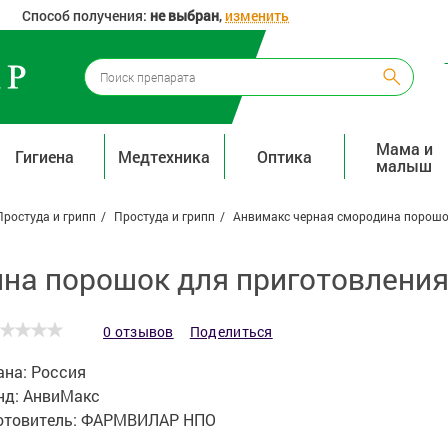
Способ получения:
не выбран
,
изменить
Мама и
Гигиена
Медтехника
Оптика
малыш
Простуда и грипп
Простуда и грипп
Анвимакс черная смородина порошок
а порошок для приготовления 
0 отзывов
Поделиться
ана:
Россия
нд:
АнвиМакс
отовитель:
ФАРМВИЛАР НПО