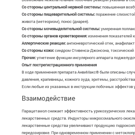
Со стороны центральной нервной системы:
повышенная возбуд
Со стороны пищеварительной системы:
поражение слизистой 
живота (метеоризм), понос (диарея).
Со стороны мочевыделительной системы:
умеренная поллак
Со стороны органов кроветворения:
изменения показателей к
Аллергические реакции:
ангионевротический отек, анафилакти
Со стороны кожи:
синдром Стивенса-Джонсона, токсический 
Прочие:
угнетение функции инсулярного аппарата поджелудоч
Опыт пострегистрационного применения
В ходе применения препарата АнвиМакс® были описаны случа
давления, крапивницы, кожного зуда, эритемы, расстройства с
Если любые из указанных в инструкции побочных эффектов у
Взаимодействие
Парацетамол снижает эффективность урикозурических лека
лекарственных средств. Индукторы микросомального окислен
лекарственные средства увеличивают продукцию гидроксил
передозировке. При одновременном применении с метоклоп