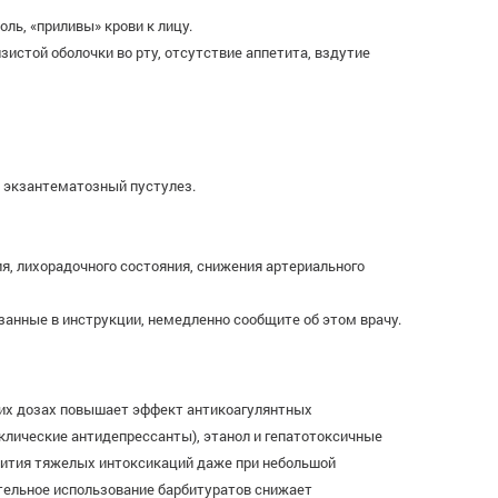
ль, «приливы» крови к лицу.
истой оболочки во рту, отсутствие аппетита, вздутие
 экзантематозный пустулез.
я, лихорадочного состояния, снижения артериального
анные в инструкции, немедленно сообщите об этом врачу.
их дозах повышает эффект антикоагулянтных
клические антидепрессанты), этанол и гепатотоксичные
ития тяжелых интоксикаций даже при небольшой
ельное использование барбитуратов снижает