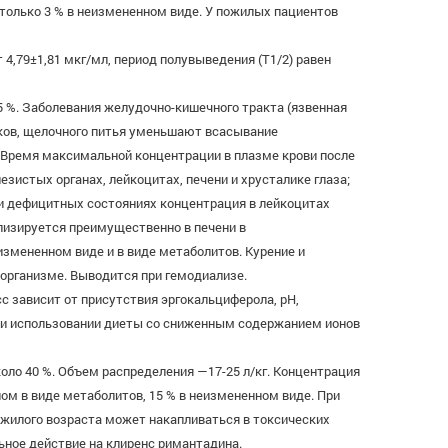
только 3 % в неизмененном виде. У пожилых пациентов
4,79±1,81 мкг/мл, период полувыведения (T1/2) равен
 %. Заболевания желудочно-кишечного тракта (язвенная
соков, щелочного питья уменьшают всасывание
. Время максимальной концентрации в плазме крови после
езистых органах, лейкоцитах, печени и хрусталике глаза;
ри дефицитных состояниях концентрация в лейкоцитах
лизируется преимущественно в печени в
измененном виде и в виде метаболитов. Курение и
организме. Выводится при гемодиализе.
с зависит от присутствия эргокальциферола, pH,
е и использовании диеты со сниженным содержанием ионов
оло 40 %. Объем распределения —17-25 л/кг. Концентрация
ном в виде метаболитов, 15 % в неизмененном виде. При
пожилого возраста может накапливаться в токсических
ьное действие на клиренс римантадина.