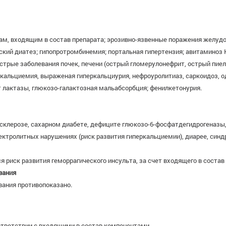
м, входящим в состав препарата; эрозивно-язвенные поражения желудоч
кий диатез; гипопротромбинемия; портальная гипертензия; авитаминоз К
стрые заболевания почек, печени (острый гломерулонефрит, острый пиел
еркальциемия, выраженая гиперкальциурия, нефроуролитиаз, саркоидоз,
 лактазы, глюкозо-галактозная мальабсорбция; фенилкетонурия.
склерозе, сахарном диабете, дефиците глюкозо-6-фосфатдегидрогеназы,
лектролитных нарушениях (риск развития гиперкальциемии), диарее, син
 риск развития геморрагического инсульта, за счет входящего в состав
вания
вания противопоказано.
тветствии с входящими в состав компонентами.