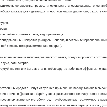
имость, сонливость, тремор, гиперкинезия, головокружение, головная бо
оболочки желудка и двенадцатиперстной кишки, диспепсия, сухость слиз
иурия.
рови.
ческий шок, кожная сыпь, зуд, крапивница.
эпидермальный некролиз (синдром Лайелла) и острый генерализованный
ной железы (гипергликемия, глюкозурия).
и возникновения ангионевротического отека, предобморочного состояни
луха, боли в горле.
сугубляются, или Вы заметили любые другие побочные эффекты, не указ
рственных средств. Сопут-ствующее применение парацетамола в высок
ия в печени (фенитоин, барбитураты, рифампицин, фенилбутазон, трици
ированных активных метаболитов, что обусловливает возможность разв
рамидом возможно увеличение скорости всасывания парацетамола. Длит