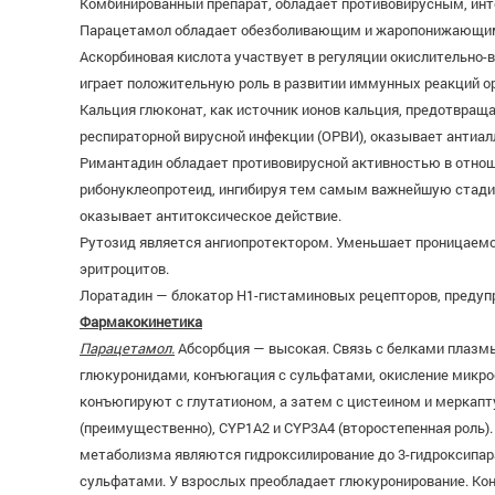
Комбинированный препарат, обладает противовирусным, и
Парацетамол обладает обезболивающим и жаропонижающи
Аскорбиновая кислота участвует в регуляции окислительно-
играет положительную роль в развитии иммунных реакций ор
Кальция глюконат, как источник ионов кальция, предотвращ
респираторной вирусной инфекции (ОРВИ), оказывает антиал
Римантадин обладает противовирусной активностью в отноше
рибонуклеопротеид, ингибируя тем самым важнейшую стадию
оказывает антитоксическое действие.
Рутозид является ангиопротектором. Уменьшает проницаемос
эритроцитов.
Лоратадин — блокатор Н1-гистаминовых рецепторов, предуп
Фармакокинетика
Парацетамол.
Абсорбция — высокая. Связь с белками плазмы
глюкуронидами, конъюгация с сульфатами, окисление микр
конъюгируют с глутатионом, а затем с цистеином и меркап
(преимущественно), CYP1A2 и CYP3A4 (второстепенная роль)
метаболизма являются гидроксилирование до 3-гидроксипар
сульфатами. У взрослых преобладает глюкуронирование. Ко