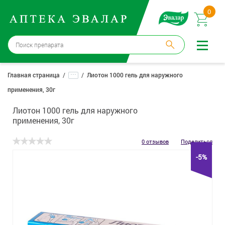
0
Москва
→
12 аптек
...
Главная страница
Лиотон 1000 гель для наружного
применения, 30г
Войти |
Регистрация
Лиотон 1000 гель для наружного
Доставка и оплата
применения, 30г
Способ получения:
не выбран
,
изменить
0 отзывов
Поделиться
-5%
Эвалар
Лекарства
Косметика