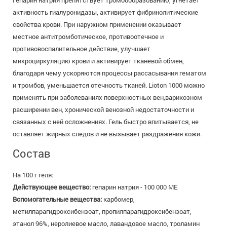
Гепарин натрия препятствует тромбообразованию, угнетает
активность гиалуронидазы, активирует фибринолитические
свойства крови. При наружном применении оказывает
местное антитромботическое, противоотечное и
противовоспалительное действие, улучшает
микроциркуляцию крови и активирует тканевой обмен,
благодаря чему ускоряются процессы рассасывания гематом
и тромбов, уменьшается отечность тканей. Lioton 1000 можно
применять при заболеваниях поверхностных вен,варикозном
расширении вен, хронической венозной недостаточности и
связанных с ней осложнениях. Гель быстро впитывается, не
оставляет жирных следов и не вызывает раздражения кожи.
Состав
На 100 г геля:
Действующее вещество:
гепарин натрия - 100 000 МЕ
Вспомогательные вещества:
карбомер,
метилпарагидроксибензоат, пропилпарагидроксибензоат,
этанол 96%, неролиевое масло, лавандовое масло, троламин