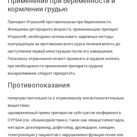
Применение при беременности и
кормлении грудью
Препарат Итразол® противопоказан при беременности.
Женщинам детородного возраста, принимающим препарат
Итразол®, необходимо использовать надежные методы
контрацепции на протяжении всего курса лечения вплоть до
наступления первой менструации после его завершения.
Поскольку итраконазол может проникать в грудное молоко,
при необходимости применения препарата грудное
вскармливание следует прекратить.
Противопоказания
гиперчувствительность к итраконазолу или вспомогательным
веществам;
одновременный прием препаратов субстратов изофермента
CYP3A4 (см. «Взаимодействие»), таких как левацетилметадон,
метадон; дизопирамид, дофетилид, дронедарон, хинидин;
телитромицин у пациентов с нарушениями функции почек или