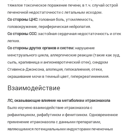
тяжелое токсическое поражение печени, в т.ч. случай острой
печеночной недостаточности с летальным исходом.
Со стороны ЦНС:
головная боль, утомляемость,
головокружение, периферическая нейропатия.
Со стороны ССС:
застойная сердечная недостаточность и отек
легких.
Со стороны других органов и систем:
нарушение
менструального цикла, аллергические реакции (такие как зуд,
сыпь, крапивница и ангионевротический отек), синдром
Стивенса-Джонсона, алопеция, гипокалиемия, отеки,
окрашивание мочи в темный цвет, гиперкреатининемия.
Взаимодействие
ЛС, оказывающие влияние на метаболизм итраконазола
Было изучено взаимодействие итраконазола с
рифампицином, рифабутином и фенитоином. Одновременное
применение итраконазола с данными препаратами,
являющимися потенциальными индукторами печеночных