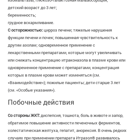
изомальтазы, глюкозо-галактозная мальабсорбция;
детский возраст до 3 лет;
беременность;
грудное вскармливание.
С осторожностью:
цирроз печени; тяжелые нарушения
функции печени и почек; повышенная чувствительность к
другим азолам; одновременное применение с
лекарственными препаратами, которые могут увеличивать
или снижать концентрацию итраконазола в плазме крови или
одновременное применение с препаратами, концентрация
которых в плазме крови может изменяться (см.
«Взаимодействие»); пожилые пациенты; дети старше 3 лет
(см. «Особые указания»).
Побочные действия
Со стороны ЖКТ:
диспепсия, тошнота, боль в животе и запор,
обратимое повышение активности печеночных ферментов,
холестатическая желтуха, гепатит, анорексия. В очень редких
случаях при применении препарата Итразол® развивалось