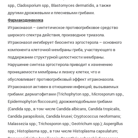
spp., Cladosporium spp., Blastomyces dermatidis, а также
другими дрожжевыми и плесневыми грибами.
Фармакодинамика
Итраконазол – синтетическое противогрибковое средство
широкого спектра действия, производное триазола.
Итраконазол ингибирует биосинтез эргостерола – основного
компонента клеточной мембраны гриба, участвующего в
поддержании структурной целостности мембраны.
Нарушение синтеза эргостерола приводит к изменению
проницаемости мембраны и лизису клетки, что и
обусловливает противогрибковый эффект итраконазола.
Итраконазол активен в отношении инфекций, вызываемых
грибами: дерматофитами (Trichophyton spp., Microsporum spp.,
Epidermophyton floccosum); дрожжеподобными грибами
(Candida spp., в том числе Candida albicans, Candida tropicalis,
Candida parapsilosis, Candida krusei; Cryptococcus neoformans;
Malassezia spp.; Тrichosporon spp.; Geotrichum spp.); Aspergillus
spp.; Histoplasma spp., в том числе Histoplasma capsulatum;