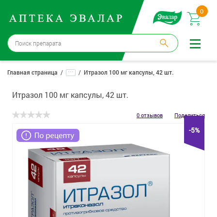
0
Москва
→
12 аптек
...
Главная страница
Итразол 100 мг капсулы, 42 шт.
Войти |
Регистрация
Итразол 100 мг капсулы, 42 шт.
Доставка и оплата
0 отзывов
Поделиться
-5%
Способ получения:
не выбран
,
изменить
Эвалар
Лекарства
Косметика