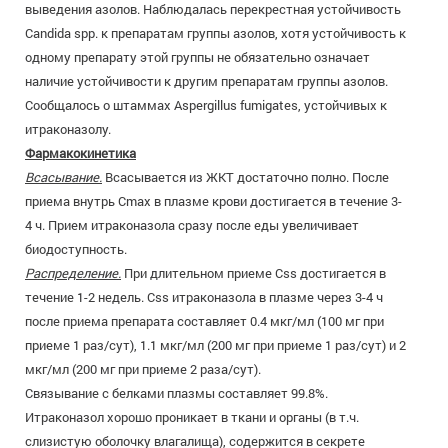
выведения азолов. Наблюдалась перекрестная устойчивость
Candida spp. к препаратам группы азолов, хотя устойчивость к
одному препарату этой группы не обязательно означает
наличие устойчивости к другим препаратам группы азолов.
Сообщалось о штаммах Aspergillus fumigates, устойчивых к
итраконазолу.
Фармакокинетика
Всасывание.
Всасывается из ЖКТ достаточно полно. После
приема внутрь Cmax в плазме крови достигается в течение 3-
4 ч. Прием итраконазола сразу после еды увеличивает
биодоступность.
Распределение.
При длительном приеме Css достигается в
течение 1-2 недель. Css итраконазола в плазме через 3-4 ч
после приема препарата составляет 0.4 мкг/мл (100 мг при
приеме 1 раз/сут), 1.1 мкг/мл (200 мг при приеме 1 раз/сут) и 2
мкг/мл (200 мг при приеме 2 раза/сут).
Связывание с белками плазмы составляет 99.8%.
Итраконазол хорошо проникает в ткани и органы (в т.ч.
слизистую оболочку влагалища), содержится в секрете