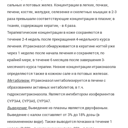
сальных и потовых желез. Концентрации в легких, почках,
печени, костях, желудке, селезенке и скелетных мышцах в 2-3
раза превышали соответствующие концентрации в плазме; в
тканях, содержащих кератин, - в 4 раза.
Терапевтические концентрации в коже сохраняются в
течение 2-4 недель после прекращения 4-недельного курса
лечения. Итраконазол обнаруживается в кератине ногтей уже
через 1 неделю после начала лечения и сохраняется, по
крайней мере, в течение 6 месяцев после завершения 3-
месячного курса терапии. Низкие концентрации итраконазола
определяются также в кожном сале и в потовых железах.
Метаболизм.
Итраконазол метаболизируется в печени с
образованием активных метаболитов, в т.ч.
гидроксиитраконазола. Является ингибитором изоферментов
CYP3A4, CYP3A5, CYP3A7.
Выведение.
Выведение из плазмы является двухфазным.
Выведение с калом составляет от 3% до 18% дозы (в
неизмененном виде). Также выводится почками в течение 1