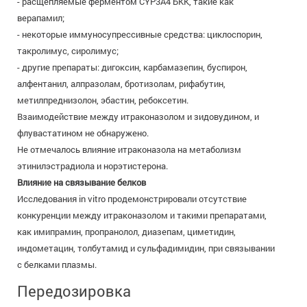
- расщепляемые ферментом CYP3A4 БКК, такие как
верапамил;
- некоторые иммуносупрессивные средства: циклоспорин,
такролимус, сиролимус;
- другие препараты: дигоксин, карбамазепин, буспирон,
алфентанил, алпразолам, бротизолам, рифабутин,
метилпреднизолон, эбастин, ребоксетин.
Взаимодействие между итраконазолом и зидовудином, и
флувастатином не обнаружено.
Не отмечалось влияние итраконазола на метаболизм
этинилэстрадиола и норэтистерона.
Влияние на связывание белков
Исследования in vitro продемонстрировали отсутствие
конкуренции между итраконазолом и такими препаратами,
как имипрамин, пропранолол, диазепам, циметидин,
индометацин, толбутамид и сульфадимидин, при связывании
с белками плазмы.
Передозировка