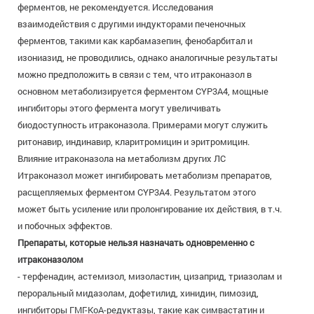
ферментов, не рекомендуется. Исследования
взаимодействия с другими индукторами печеночных
ферментов, такими как карбамазепин, фенобарбитал и
изониазид, не проводились, однако аналогичные результаты
можно предположить в связи с тем, что итраконазол в
основном метаболизируется ферментом CYP3А4, мощные
ингибиторы этого фермента могут увеличивать
биодоступность итраконазола. Примерами могут служить
ритонавир, индинавир, кларитромицин и эритромицин.
Влияние итраконазола на метаболизм других ЛС
Итраконазол может ингибировать метаболизм препаратов,
расщепляемых ферментом CYP3A4. Результатом этого
может быть усиление или пролонгирование их действия, в т.ч.
и побочных эффектов.
Препараты, которые нельзя назначать одновременно с
итраконазолом
- терфенадин, астемизол, мизоластин, цизаприд, триазолам и
пероральный мидазолам, дофетилид, хинидин, пимозид,
ингибиторы ГМГ-КоА-редуктазы, такие как симвастатин и