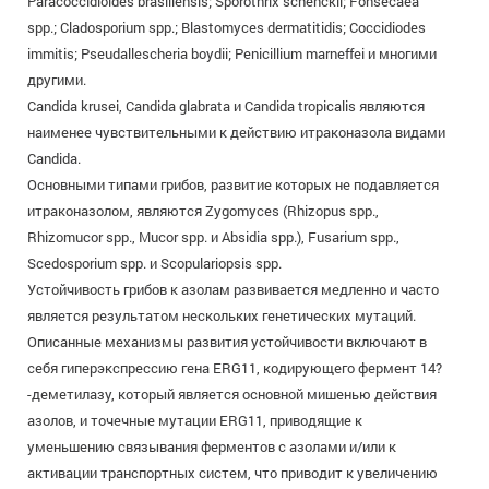
Paracoccidioides brasiliensis; Sporothrix schenckii; Fonsecaea
spp.; Cladosporium spp.; Blastomyces dermatitidis; Coccidiodes
immitis; Pseudallescheria boydii; Penicillium marneffei и многими
другими.
Candida krusei, Candida glabrata и Candida tropicalis являются
наименее чувствительными к действию итраконазола видами
Candida.
Основными типами грибов, развитие которых не подавляется
итраконазолом, являются Zygomyces (Rhizopus spp.,
Rhizomucor spp., Mucor spp. и Absidia spp.), Fusarium spp.,
Scedosporium spp. и Scopulariopsis spp.
Устойчивость грибов к азолам развивается медленно и часто
является результатом нескольких генетических мутаций.
Описанные механизмы развития устойчивости включают в
себя гиперэкспрессию гена ERG11, кодирующего фермент 14?
-деметилазу, который является основной мишенью действия
азолов, и точечные мутации ERG11, приводящие к
уменьшению связывания ферментов с азолами и/или к
активации транспортных систем, что приводит к увеличению