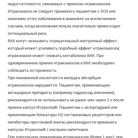
недостаточности, связанных с приемом итраконазола.
Итраконазол не следует принимать пациентам с ХСН или
наличием этого заболевания в анамнезе за исключением
случаев, когда возможная польза значительно превосходит
потенциальный риск.
БКК могут оказывать отрицательный инотропный эффект,
который может усиливать подобный эффект итраконазола;
итраконазол может снижать метаболизм БКК. При
одновременном приеме итраконазола и БКК необходимо
соблюдать осторожность.
При пониженной кислотности желудка абсорбция
итраконазола нарушается. Пациентам, принимающим
антацидные препараты (например гидроксид алюминия),
рекомендуется их использовать не ранее чем через 2 ч после
приема капсул Итразола®. Пациентам с ахлоргидрией или
применяющим блокаторы Н2-гистаминовых рецепторов или
ингибиторы протоновой помпы рекомендуется принимать
капсулы Итразола® с кислыми напитками.
При длительном применении итраконазола (более 1 мес), при