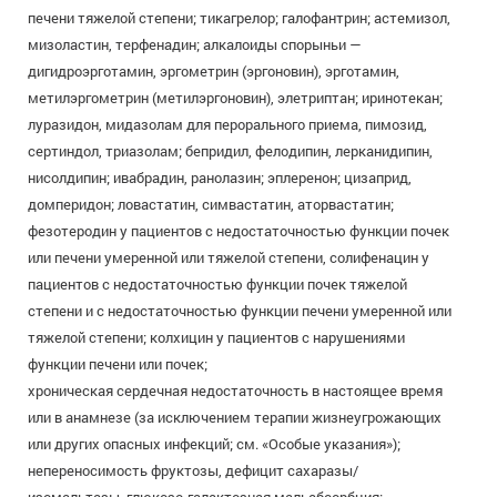
печени тяжелой степени; тикагрелор; галофантрин; астемизол,
мизоластин, терфенадин; алкалоиды спорыньи —
дигидроэрготамин, эргометрин (эргоновин), эрготамин,
метилэргометрин (метилэргоновин), элетриптан; иринотекан;
луразидон, мидазолам для перорального приема, пимозид,
сертиндол, триазолам; бепридил, фелодипин, лерканидипин,
нисолдипин; ивабрадин, ранолазин; эплеренон; цизаприд,
домперидон; ловастатин, симвастатин, аторвастатин;
фезотеродин у пациентов с недостаточностью функции почек
или печени умеренной или тяжелой степени, солифенацин у
пациентов с недостаточностью функции почек тяжелой
степени и с недостаточностью функции печени умеренной или
тяжелой степени; колхицин у пациентов с нарушениями
функции печени или почек;
хроническая сердечная недостаточность в настоящее время
или в анамнезе (за исключением терапии жизнеугрожающих
или других опасных инфекций; см. «Особые указания»);
непереносимость фруктозы, дефицит сахаразы/