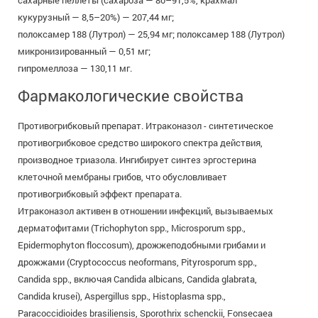
сахарные пеллеты (сахароза — 80–91,5%, крахмал
кукурузный — 8,5–20%) — 207,44 мг;
полоксамер 188 (Лутрол) — 25,94 мг; полоксамер 188 (Лутрол)
микронизированный — 0,51 мг;
гипромеллоза — 130,11 мг.
Фармакологические свойства
Противогрибковый препарат. Итраконазол - синтетическое
противогрибковое средство широкого спектра действия,
производное триазола. Ингибирует синтез эргостерина
клеточной мембраны грибов, что обусловливает
противогрибковый эффект препарата.
Итраконазол активен в отношении инфекций, вызываемых
дерматофитами (Trichophyton spp., Microsporum spp.,
Epidermophyton floccosum), дрожжеподобными грибами и
дрожжами (Cryptococcus neoformans, Pityrosporum spp.,
Candida spp., включая Candida albicans, Candida glabrata,
Candida krusei), Aspergillus spp., Histoplasma spp.,
Paracoccidioides brasiliensis, Sporothrix schenckii, Fonsecaea