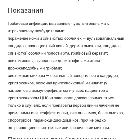
Показания
Грибковые инфекции, вызванные чувствительными к
итраконазолу возбудителями:
поражение кожи и слизистых оболочек — вульвовагинальный
кандидоз, разноцветный лишай, дерматомикозы, кандидоз
слизистой оболочки полости рта, грибковый кератит;
онихомикозы, вызванные дерматофитами и/или
дрожжеподобными грибами;
системные микозы — системный аспергиллез и кандидоз,
криптококкоз, включая криптококковый менингит (у
пациентов с иммунодефицитом и у всех пациентов с
криптококкозом ЦНС итраконазол должен применяться
только в случаях, если препараты первой линии лечения не
применимы или неэффективны), гистоплазмоз, бластомикоз,
споротрихоз, паракокцидиоидомикоз, прочие редко
встречающиеся системные или тропические микозы.