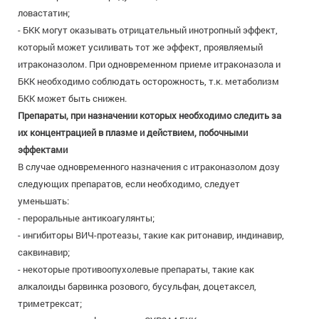
ловастатин;
- БКК могут оказывать отрицательный инотропный эффект,
который может усиливать тот же эффект, проявляемый
итраконазолом. При одновременном приеме итраконазола и
БКК необходимо соблюдать осторожность, т.к. метаболизм
БКК может быть снижен.
Препараты, при назначении которых необходимо следить за
их концентрацией в плазме и действием, побочными
эффектами
В случае одновременного назначения с итраконазолом дозу
следующих препаратов, если необходимо, следует
уменьшать:
- пероральные антикоагулянты;
- ингибиторы ВИЧ-протеазы, такие как ритонавир, индинавир,
саквинавир;
- некоторые противоопухолевые препараты, такие как
алкалоиды барвинка розового, бусульфан, доцетаксел,
триметрексат;